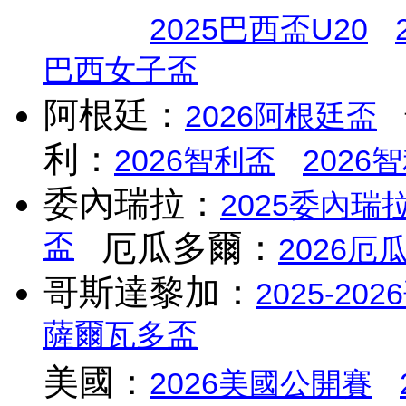
巴西：
2025巴西盃U20
巴西女子盃
阿根廷：
2026阿根廷盃
利：
2026智利盃
2026
委內瑞拉：
2025委內瑞
盃
厄瓜多爾：
2026厄
哥斯達黎加：
2025-2
薩爾瓦多盃
美國：
2026美國公開賽