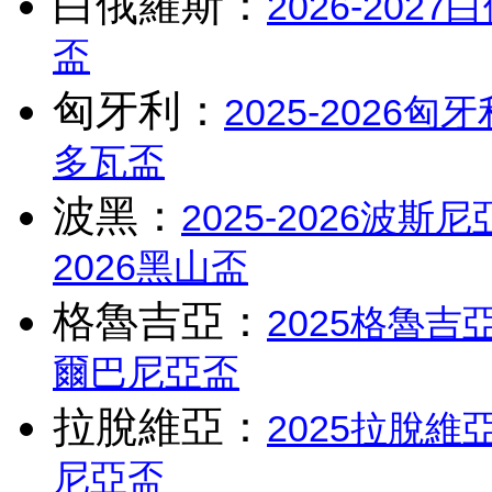
白俄羅斯：
2026-202
盃
匈牙利：
2025-2026匈
多瓦盃
波黑：
2025-2026波
2026黑山盃
格魯吉亞：
2025格魯吉
爾巴尼亞盃
拉脫維亞：
2025拉脫維
尼亞盃