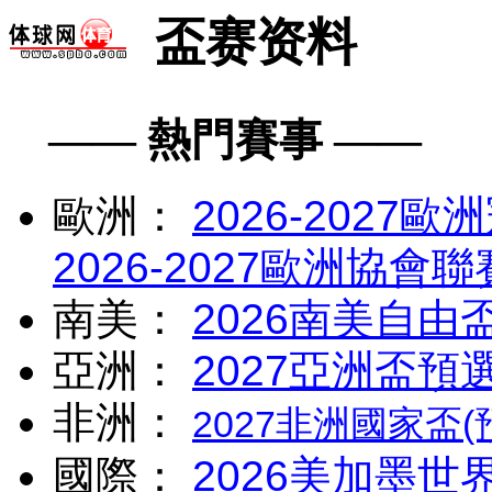
盃赛资料
—— 熱門賽事 ——
歐洲：
2026-2027
2026-2027歐洲協會
南美：
2026南美自由
亞洲：
2027亞洲盃預
非洲：
2027非洲國家盃(
國際：
2026美加墨世