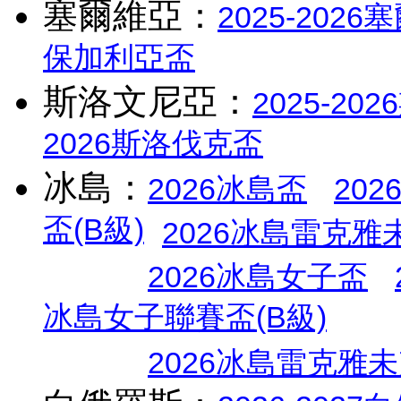
塞爾維亞：
2025-202
保加利亞盃
斯洛文尼亞：
2025-2
2026斯洛伐克盃
冰島：
2026冰島盃
202
盃(B級)
2026冰島雷克
冰島：
2026冰島女子盃
冰島女子聯賽盃(B級)
冰島：
2026冰島雷克雅