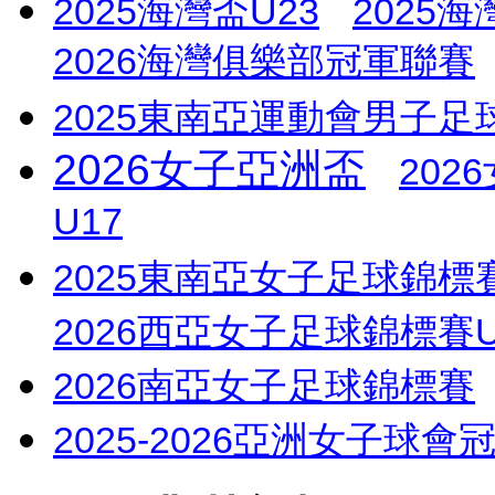
2025海灣盃U23
2025海
2026海灣俱樂部冠軍聯賽
2025東南亞運動會男子足
2026女子亞洲盃
202
U17
2025東南亞女子足球錦標
2026西亞女子足球錦標賽U
2026南亞女子足球錦標賽
2025-2026亞洲女子球會