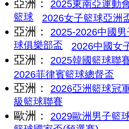
亞洲：
2025東南亞運動
籃球
2026女子籃球亞洲盃
亞洲：
2025-2026中
球俱樂部盃
2026中國
亞洲：
2025韓國籃球聯
2026菲律賓籃球總督盃
亞洲：
2026亞洲籃球冠
級籃球聯賽
歐洲：
2029歐洲男子籃