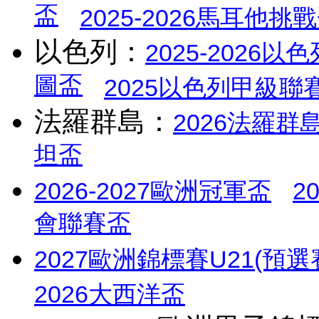
盃
2025-2026馬耳他挑
以色列：
2025-2026以
圖盃
2025以色列甲級聯
法羅群島：
2026法羅群
坦盃
2026-2027歐洲冠軍盃
2
會聯賽盃
2027歐洲錦標賽U21(預選
2026大西洋盃