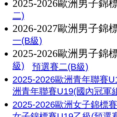
2025-2026歐洲男子錦
二)
2026-2027歐洲男子錦
一(B級)
2025-2026歐洲男子錦
級)
預選賽二(B級)
2025-2026歐洲青年聯賽
洲青年聯賽U19(國內冠軍組
2025-2026歐洲女子錦標
女子錦標賽U19乙級(預選賽