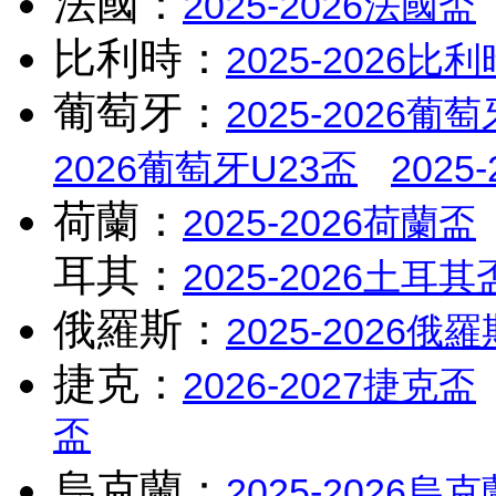
法國：
2025-2026法國盃
比利時：
2025-2026比
葡萄牙：
2025-2026葡
2026葡萄牙U23盃
202
荷蘭：
2025-2026荷蘭盃
耳其：
2025-2026土耳其
俄羅斯：
2025-2026俄
捷克：
2026-2027捷克盃
盃
烏克蘭：
2025-2026烏