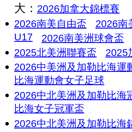
大：
2026加拿大錦標賽
2026南美自由盃
2026
U17
2026南美洲球會盃
2025北美洲聯賽盃
202
2026中美洲及加勒比海
比海運動會女子足球
2026中北美洲及加勒比海
比海女子冠軍盃
2026中北美洲及加勒比海錦