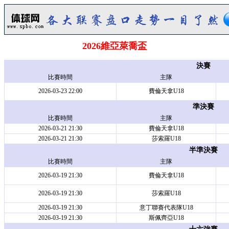
2026維亞萊喬盃
決賽
比賽時間
主隊
2026-03-23 22:00
費倫天拿U18
準決賽
比賽時間
主隊
2026-03-21 21:30
費倫天拿U18
2026-03-21 21:30
莎索羅U18
半準決賽
比賽時間
主隊
2026-03-19 21:30
費倫天拿U18
2026-03-19 21:30
莎索羅U18
2026-03-19 21:30
意丁聯賽代表隊U18
2026-03-19 21:30
斯佩齊亞U18