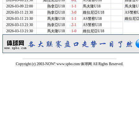
2026-03-09 21:30
維拉尼亞U18
0-2
AS警察U18
熱拿亞U
2026-03-09 22:00
熱拿亞U18
1-1
馬夫隆U18
馬夫隆U
2026-03-11 21:30
熱拿亞U18
3-0
維拉尼亞U18
AS警察U
2026-03-11 21:30
馬夫隆U18
1-1
AS警察U18
維拉尼亞
2026-03-13 21:30
熱拿亞U18
2-1
AS警察U18
2026-03-13 21:30
馬夫隆U18
1-0
維拉尼亞U18
Copyright (c) 2003-NOW! www.spbo.com 体球网 All Rights Reserved.