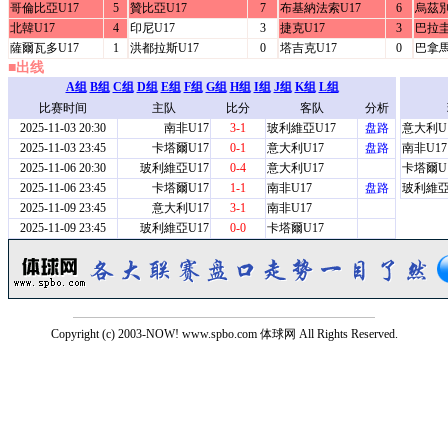
哥倫比亞U17
5
贊比亞U17
7
布基納法索U17
6
烏茲別
北韓U17
4
印尼U17
3
捷克U17
3
巴拉圭
薩爾瓦多U17
1
洪都拉斯U17
0
塔吉克U17
0
巴拿馬
■出线
A组
B组
C组
D组
E组
F组
G组
H组
I组
J组
K组
L组
比赛时间
主队
比分
客队
分析
2025-11-03 20:30
南非U17
3-1
玻利維亞U17
盘路
意大利U
2025-11-03 23:45
卡塔爾U17
0-1
意大利U17
盘路
南非U17
2025-11-06 20:30
玻利維亞U17
0-4
意大利U17
卡塔爾U
2025-11-06 23:45
卡塔爾U17
1-1
南非U17
盘路
玻利維亞
2025-11-09 23:45
意大利U17
3-1
南非U17
2025-11-09 23:45
玻利維亞U17
0-0
卡塔爾U17
Copyright (c) 2003-NOW! www.spbo.com 体球网 All Rights Reserved.