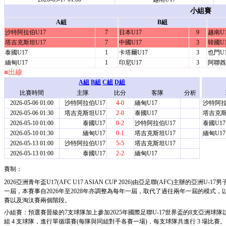
小組賽
A組
B組
沙特阿拉伯U17
7
日本U17
9
越南U1
塔吉克斯坦U17
7
中國U17
3
韓國U1
泰國U17
1
卡塔爾U17
3
也門U1
緬甸U17
1
印尼U17
3
阿聯酋
■出線
A組
B組
C組
D組
比賽時間
主隊
比分
客隊
分析
2026-05-06 01:00
沙特阿拉伯U17
4-0
緬甸U17
沙特阿拉
2026-05-06 01:30
塔吉克斯坦U17
2-0
泰國U17
塔吉克斯
2026-05-10 01:00
泰國U17
0-2
沙特阿拉伯U17
泰國U17
2026-05-10 01:30
緬甸U17
0-1
塔吉克斯坦U17
緬甸U17
2026-05-13 01:00
沙特阿拉伯U17
5-5
塔吉克斯坦U17
2026-05-13 01:00
泰國U17
2-2
緬甸U17
賽制：
2026亞洲青年盃U17(AFC U17 ASIAN CUP 2026)由亞足聯(AFC)主辦的亞
一屆，本賽事自2026年至2028年亦調整為每年一屆，取代了過往兩年一屆的模式，
賽以及淘汰賽兩個階段。
小組賽：預選賽晉級的7支球隊加上參加2025年國際足聯U-17世界盃的8支亞洲球隊
組 4 支球隊，進行單循環賽(每隊與同組對手各賽一場)，每支球隊共進行 3 場比賽。積