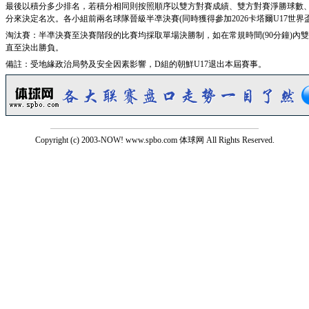
最後以積分多少排名，若積分相同則按照順序以雙方對賽成績、雙方對賽淨勝球數
分來決定名次。各小組前兩名球隊晉級半凖決賽(同時獲得參加2026卡塔爾U17世界
淘汰賽：半凖決賽至決賽階段的比賽均採取單場決勝制，如在常規時間(90分鐘)內雙
直至決出勝負。
備註：受地緣政治局勢及安全因素影響，D組的朝鮮U17退出本屆賽事。
Copyright (c) 2003-NOW! www.spbo.com 体球网 All Rights Reserved.