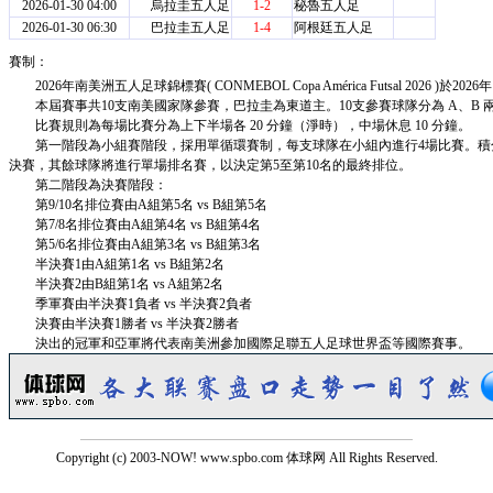
2026-01-30 04:00
烏拉圭五人足
1-2
秘魯五人足
2026-01-30 06:30
巴拉圭五人足
1-4
阿根廷五人足
賽制：
2026年南美洲五人足球錦標賽( CONMEBOL Copa América Futsal 2026 )
本屆賽事共10支南美國家隊參賽，巴拉圭為東道主。10支參賽球隊分為 A、B 
比賽規則為每場比賽分為上下半場各 20 分鐘（淨時），中場休息 10 分鐘。
第一階段為小組賽階段，採用單循環賽制，每支球隊在小組內進行4場比賽。積分
決賽，其餘球隊將進行單場排名賽，以決定第5至第10名的最終排位。
第二階段為決賽階段：
第9/10名排位賽由A組第5名 vs B組第5名
第7/8名排位賽由A組第4名 vs B組第4名
第5/6名排位賽由A組第3名 vs B組第3名
半決賽1由A組第1名 vs B組第2名
半決賽2由B組第1名 vs A組第2名
季軍賽由半決賽1負者 vs 半決賽2負者
決賽由半決賽1勝者 vs 半決賽2勝者
決出的冠軍和亞軍將代表南美洲參加國際足聯五人足球世界盃等國際賽事。
Copyright (c) 2003-NOW! www.spbo.com 体球网 All Rights Reserved.