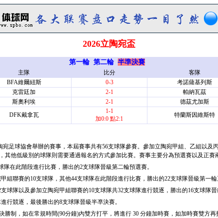
2026立陶宛盃
第一輪
第二輪
半準決賽
主隊
比分
客隊
BFA維爾紐斯
0-3
考諾薩基列斯
克雷廷加
2-1
帕納瓦茲
斯奧利埃
2-1
德茲尤加斯
1-1
DFK戴拿瓦
特蘭斯因維斯特
加0:0 點2:1
p)是由立陶宛足球協會舉辦的賽事，本屆賽事共有56支球隊參賽。參加立陶宛甲組、乙組以
)，其他低級別的球隊則需要通過報名的方式參加比賽。賽事主要分為預選賽以及正賽
球隊在此階段進行比賽，勝出的2支球隊晉級第二輪預選賽。
甲組聯賽的10支球隊，其他44支球隊在此階段進行比賽，勝出的22支球隊晉級第一輪
2支球隊以及參加立陶宛甲組聯賽的10支球隊共32支球隊進行競逐，勝出的16支球隊
隊進行競逐，最後勝出的8支球隊晉級半凖決賽。
決勝制，如在常規時間(90分鐘)內雙方打平，將進行 30 分鐘加時賽，如加時賽雙方