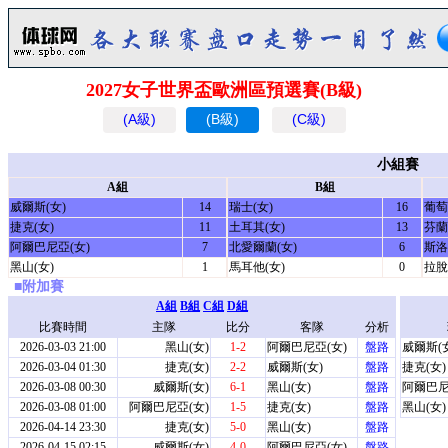
2027女子世界盃歐洲區預選賽(B級)
(A級)
(B級)
(C級)
小組賽
A組
B組
威爾斯(女)
14
瑞士(女)
16
葡萄
捷克(女)
11
土耳其(女)
13
芬蘭
阿爾巴尼亞(女)
7
北愛爾蘭(女)
6
斯洛
黑山(女)
1
馬耳他(女)
0
拉脫
■附加賽
A組
B組
C組
D組
比賽時間
主隊
比分
客隊
分析
2026-03-03 21:00
黑山(女)
1-2
阿爾巴尼亞(女)
盤路
威爾斯(
2026-03-04 01:30
捷克(女)
2-2
威爾斯(女)
盤路
捷克(女)
2026-03-08 00:30
威爾斯(女)
6-1
黑山(女)
盤路
阿爾巴尼
2026-03-08 01:00
阿爾巴尼亞(女)
1-5
捷克(女)
盤路
黑山(女)
2026-04-14 23:30
捷克(女)
5-0
黑山(女)
盤路
2026-04-15 02:15
威爾斯(女)
4-0
阿爾巴尼亞(女)
盤路