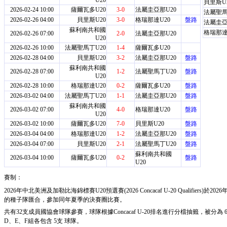
U20
貝里斯U
2026-02-24 10:00
薩爾瓦多U20
3-0
法屬圭亞那U20
法屬聖馬
2026-02-26 04:00
貝里斯U20
3-0
格瑞那達U20
盤路
法屬圭亞
蘇利南共和國
格瑞那達
2026-02-26 07:00
2-0
法屬圭亞那U20
U20
2026-02-26 10:00
法屬聖馬丁U20
1-4
薩爾瓦多U20
2026-02-28 04:00
貝里斯U20
3-2
法屬圭亞那U20
盤路
蘇利南共和國
2026-02-28 07:00
1-2
法屬聖馬丁U20
盤路
U20
2026-02-28 10:00
格瑞那達U20
0-2
薩爾瓦多U20
盤路
2026-03-02 04:00
法屬聖馬丁U20
1-1
法屬圭亞那U20
盤路
蘇利南共和國
2026-03-02 07:00
4-0
格瑞那達U20
盤路
U20
2026-03-02 10:00
薩爾瓦多U20
7-0
貝里斯U20
盤路
2026-03-04 04:00
格瑞那達U20
1-2
法屬圭亞那U20
盤路
2026-03-04 07:00
貝里斯U20
2-1
法屬聖馬丁U20
盤路
蘇利南共和國
2026-03-04 10:00
薩爾瓦多U20
0-2
盤路
U20
賽制：
2026年中北美洲及加勒比海錦標賽U20預選賽(2026 Concacaf U-20 Qualifie
的種子隊匯合，參加同年夏季的決賽圈比賽。
共有32支成員國協會球隊參賽，球隊根據Concacaf U-20排名進行分檔抽籤，被分為
D、E、F組各包含 5支 球隊。