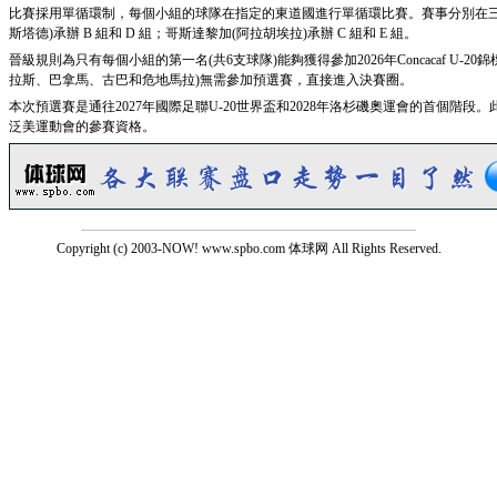
比賽採用單循環制，每個小組的球隊在指定的東道國進行單循環比賽。賽事分別在三個國
斯塔德)承辦 B 組和 D 組；哥斯達黎加(阿拉胡埃拉)承辦 C 組和 E 組。
晉級規則為只有每個小組的第一名(共6支球隊)能夠獲得參加2026年Concacaf U-
拉斯、巴拿馬、古巴和危地馬拉)無需參加預選賽，直接進入決賽圈。
本次預選賽是通往2027年國際足聯U-20世界盃和2028年洛杉磯奧運會的首個階段。
泛美運動會的參賽資格。
Copyright (c) 2003-NOW! www.spbo.com 体球网 All Rights Reserved.