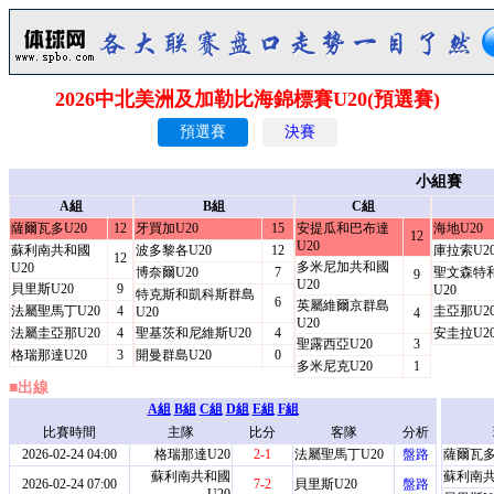
2026中北美洲及加勒比海錦標賽U20(預選賽)
預選賽
決賽
小組賽
A組
B組
C組
薩爾瓦多U20
12
牙買加U20
15
安提瓜和巴布達
海地U20
12
U20
蘇利南共和國
波多黎各U20
12
庫拉索U2
12
多米尼加共和國
U20
博奈爾U20
7
聖文森特
9
U20
貝里斯U20
9
U20
特克斯和凱科斯群島
6
英屬維爾京群島
法屬聖馬丁U20
4
圭亞那U2
U20
4
U20
法屬圭亞那U20
4
聖基茨和尼維斯U20
4
安圭拉U2
聖露西亞U20
3
格瑞那達U20
3
開曼群島U20
0
多米尼克U20
1
■出線
A組
B組
C組
D組
E組
F組
比賽時間
主隊
比分
客隊
分析
2026-02-24 04:00
格瑞那達U20
2-1
法屬聖馬丁U20
盤路
薩爾瓦多
蘇利南共和國
蘇利南共
2026-02-24 07:00
7-2
貝里斯U20
盤路