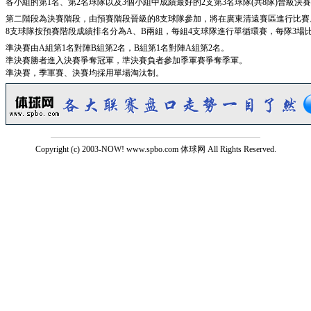
各小組的第1名、第2名球隊以及3個小組中成績最好的2支第3名球隊(共8隊)晉級決
第二階段為決賽階段，由預賽階段晉級的8支球隊參加，將在廣東清遠賽區進行比賽
8支球隊按預賽階段成績排名分為A、B兩組，每組4支球隊進行單循環賽，每隊3場
準決賽由A組第1名對陣B組第2名，B組第1名對陣A組第2名。
準決賽勝者進入決賽爭奪冠軍，準決賽負者參加季軍賽爭奪季軍。
準決賽，季軍賽、決賽均採用單場淘汰制。
Copyright (c) 2003-NOW! www.spbo.com 体球网 All Rights Reserved.