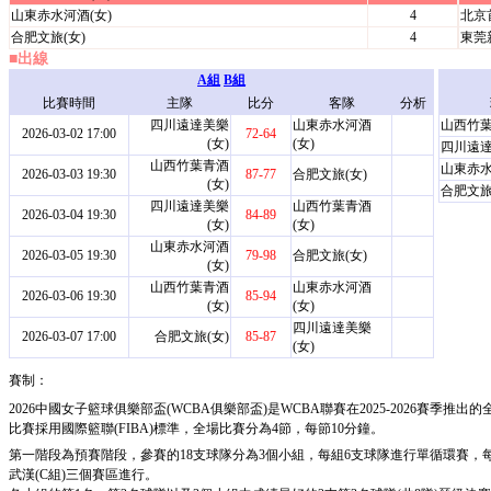
山東赤水河酒(女)
4
北京
合肥文旅(女)
4
東莞
■出線
A組
B組
比賽時間
主隊
比分
客隊
分析
四川遠達美樂
山東赤水河酒
山西竹葉
2026-03-02 17:00
72-64
(女)
(女)
四川遠達
山西竹葉青酒
山東赤水
2026-03-03 19:30
87-77
合肥文旅(女)
(女)
合肥文旅
四川遠達美樂
山西竹葉青酒
2026-03-04 19:30
84-89
(女)
(女)
山東赤水河酒
2026-03-05 19:30
79-98
合肥文旅(女)
(女)
山西竹葉青酒
山東赤水河酒
2026-03-06 19:30
85-94
(女)
(女)
四川遠達美樂
2026-03-07 17:00
合肥文旅(女)
85-87
(女)
賽制：
2026中國女子籃球俱樂部盃(WCBA俱樂部盃)是WCBA聯賽在2025-2026賽季
比賽採用國際籃聯(FIBA)標準，全場比賽分為4節，每節10分鐘。
第一階段為預賽階段，參賽的18支球隊分為3個小組，每組6支球隊進行單循環賽，每
武漢(C組)三個賽區進行。