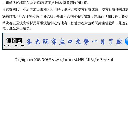
小組頭名的球隊以及捷克(東道主)則晉級決賽階段的比賽。
預選賽階段，小組內若出現積分相同時，依次比較雙方對賽成績、雙方對賽淨勝球
決賽階段：8 支球隊分為 2 個小組，每組 4 支球隊進行競逐，共進行 3 輪比賽，
準決賽以及決賽均採用單場決勝制進行比賽，如雙方在常規時間結束後戰和，則進行
戰，直至決出勝負。
Copyright (c) 2003-NOW! www.spbo.com 体球网 All Rights Reserved.