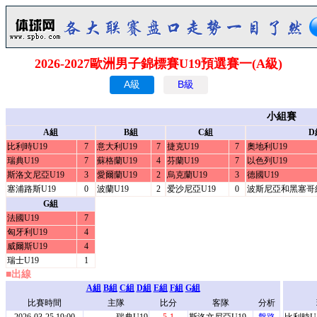
2026-2027歐洲男子錦標賽U19預選賽一(A級)
A級
B級
小組賽
A組
B組
C組
D
比利時U19
7
意大利U19
7
捷克U19
7
奧地利U19
瑞典U19
7
蘇格蘭U19
4
芬蘭U19
7
以色列U19
斯洛文尼亞U19
3
愛爾蘭U19
2
烏克蘭U19
3
德國U19
塞浦路斯U19
0
波蘭U19
2
爱沙尼亞U19
0
波斯尼亞和黑塞哥維
G組
法國U19
7
匈牙利U19
4
威爾斯U19
4
瑞士U19
1
■出線
A組
B組
C組
D組
E組
F組
G組
比賽時間
主隊
比分
客隊
分析