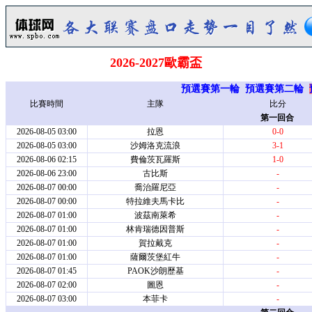
2026-2027歐霸盃
預選賽第一輪
預選賽第二輪
比賽時間
主隊
比分
第一回合
2026-08-05 03:00
拉恩
0-0
2026-08-05 03:00
沙姆洛克流浪
3-1
2026-08-06 02:15
費倫茨瓦羅斯
1-0
2026-08-06 23:00
古比斯
-
2026-08-07 00:00
喬治羅尼亞
-
2026-08-07 00:00
特拉維夫馬卡比
-
2026-08-07 01:00
波茲南萊希
-
2026-08-07 01:00
林肯瑞德因普斯
-
2026-08-07 01:00
賀拉戴克
-
2026-08-07 01:00
薩爾茨堡紅牛
-
2026-08-07 01:45
PAOK沙朗歷基
-
2026-08-07 02:00
圖恩
-
2026-08-07 03:00
本菲卡
-