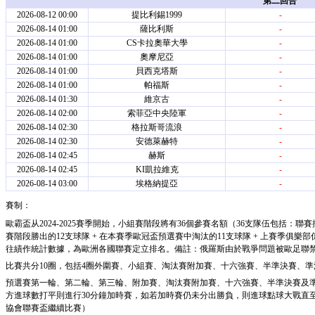
第二回合
2026-08-12 00:00
提比利錫1999
-
2026-08-14 01:00
薩比利斯
-
2026-08-14 01:00
CS卡拉奧華大學
-
2026-08-14 01:00
奧摩尼亞
-
2026-08-14 01:00
貝西克塔斯
-
2026-08-14 01:00
帕福斯
-
2026-08-14 01:30
維京古
-
2026-08-14 02:00
索菲亞中央陸軍
-
2026-08-14 02:30
格拉斯哥流浪
-
2026-08-14 02:30
安德萊赫特
-
2026-08-14 02:45
赫斯
-
2026-08-14 02:45
KI凱拉維克
-
2026-08-14 03:00
埃格納提亞
-
賽制：
歐霸盃从2024-2025賽季開始，小組賽階段將有36個參賽名額（36支隊伍包括：聯賽排
賽階段勝出的12支球隊 + 在本賽季歐冠盃預選賽中淘汰的11支球隊 + 上賽季俱
往績作統計數據，為歐洲各國聯賽定立排名。備註：俄羅斯由於戰爭問題被歐足聯
比賽共分10圈，包括4圈外圍賽、小組賽、淘汰賽附加賽、十六強賽、半準決賽、
預選賽第一輪、第二輪、第三輪、附加賽、淘汰賽附加賽、十六強賽、半準決賽及
方進球數打平則進行30分鐘加時賽，如若加時賽仍未分出勝負，則進球點球大戰直
協會聯賽盃繼續比賽）