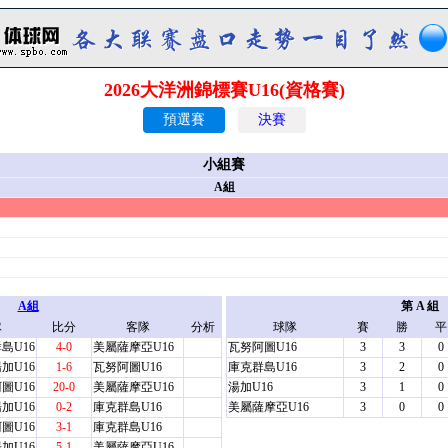
2026大洋洲錦標賽U16(資格賽)
預選賽
決賽
小組賽
A組
A組
第 A 組
隊
比分
客隊
分析
球隊
賽
勝
平
島U16
4-0
美屬薩摩亞U16
瓦努阿圖U16
3
3
0
加U16
1-6
瓦努阿圖U16
庫克群島U16
3
2
0
圖U16
20-0
美屬薩摩亞U16
湯加U16
3
1
0
加U16
0-2
庫克群島U16
美屬薩摩亞U16
3
0
0
圖U16
3-1
庫克群島U16
加U16
5-1
美屬薩摩亞U16