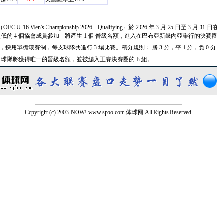
 U-16 Men's Championship 2026 – Qualifying）於 2026 年 3 月 25 日至 
低的 4 個協會成員參加，將產生 1 個 晉級名額，進入在巴布亞新畿內亞舉行的決賽
採用單循環賽制，每支球隊共進行 3 場比賽。積分規則： 勝 3 分，平 1 分，負 0 分
球隊將獲得唯一的晉級名額，並被編入正賽決賽圈的 B 組。
Copyright (c) 2003-NOW! www.spbo.com 体球网 All Rights Reserved.