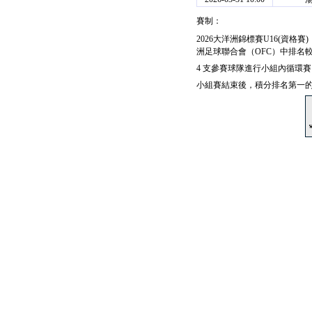
賽制：
2026大洋洲錦標賽U16(資格賽)（OFC
洲足球聯合會（OFC）中排名較
4 支參賽球隊進行小組內循環賽，
小組賽結束後，積分排名第一的