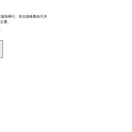
3 月 31 日在湯加舉行。本次資格賽由大洋
圈正賽。
。