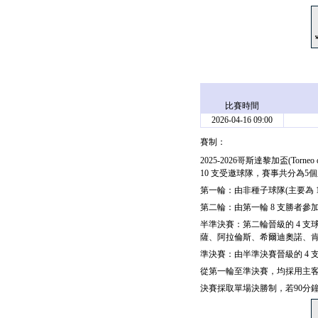
比賽時間
2026-04-16 09:00
賽制：
2025-2026哥斯達黎加盃(To
10 支受邀球隊，賽事共分為5
第一輪：由非種子球隊(主要為 1
第二輪：由第一輪 8 支勝者參加
半準決賽：第二輪晉級的 4 支
薩、阿拉倫斯、希爾迪奧諾、肯
準決賽：由半準決賽晉級的 4 
從第一輪至準決賽，均採用主
決賽採取單場決勝制，若90分