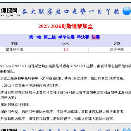
2025-2026哥斯達黎加盃
第一輪
第二輪
半準決賽
準決賽
決賽
主隊
比分
客隊
體育聖何西
1-3
沙普利薩
rneo de Copa UNAFUT)由哥斯達黎加職業足球聯賽(UNAFUT)主辦，參賽球隊包括甲
個主要階段。
0 支乙級隊和甲級聯賽中下游球隊)參加，共有 16 支球隊，勝出的 8 支 球隊晉級。
，決出 4 支晉級半準決賽(8 強)的球隊。
球隊分別對陣在此輪加入比賽的 4 支種子隊(分別是上賽季參加中北美洲及加勒比海冠軍
塔吉內斯)
支勝出球隊進行對陣。
客場兩回合制。若兩回合總比分戰平，不計客場進球，直接通過點球大戰決出勝者。
鐘常規時間內戰平，將進行加時賽，若加時仍平，則進入點球大戰決出冠軍。