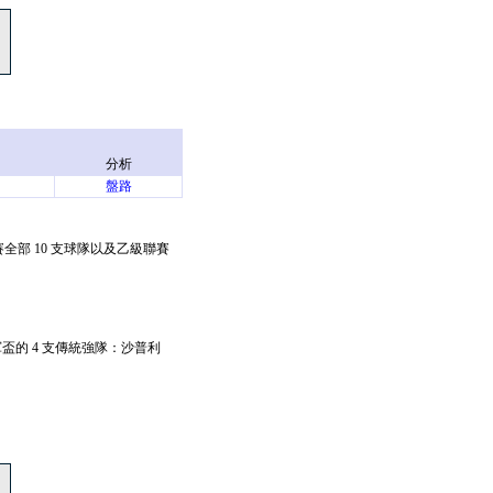
分析
盤路
級聯賽全部 10 支球隊以及乙級聯賽
盃的 4 支傳統強隊：沙普利