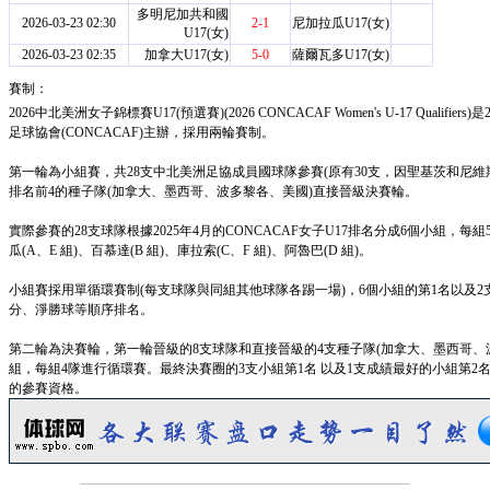
多明尼加共和國
2026-03-23 02:30
2-1
尼加拉瓜U17(女)
U17(女)
2026-03-23 02:35
加拿大U17(女)
5-0
薩爾瓦多U17(女)
賽制：
2026中北美洲女子錦標賽U17(預選賽)(2026 CONCACAF Women's U-17 Qualif
足球協會(CONCACAF)主辦，採用兩輪賽制。
第一輪為小組賽，共28支中北美洲足協成員國球隊參賽(原有30支，因聖基茨和尼維
排名前4的種子隊(加拿大、墨西哥、波多黎各、美國)直接晉級決賽輪。
實際參賽的28支球隊根據2025年4月的CONCACAF女子U17排名分成6個小組，每
瓜(A、E 組)、百慕達(B 組)、庫拉索(C、F 組)、阿魯巴(D 組)。
小組賽採用單循環賽制(每支球隊與同組其他球隊各踢一場)，6個小組的第1名以及
分、淨勝球等順序排名。
第二輪為決賽輪，第一輪晉級的8支球隊和直接晉級的4支種子隊(加拿大、墨西哥、波
組，每組4隊進行循環賽。最終決賽圈的3支小組第1名 以及1支成績最好的小組第2名，共4
的參賽資格。