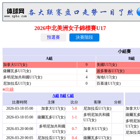
2026中北美洲女子錦標賽U17
預選賽
決賽階段
小組賽
A組
B組
加拿大U17(女)
9
美國U17(女)
薩爾瓦多U17(女)
4
波多黎各U17(女)
多明尼加共和國U17(女)
4
海地U17(女)
尼加拉瓜U17(女)
0
百慕達U17(女)
■出線
A組
B組
C組
比賽時間
主隊
比分
客隊
分析
2026-03-18 05:00
加拿大U17(女)
5-0
尼加拉瓜U17(女)
加拿大U1
多明尼加共和國
薩爾瓦多U
2026-03-18 05:00
薩爾瓦多U17(女)
1-1
U17(女)
多明尼
多明尼加共和國
U17(女)
2026-03-20 00:00
0-7
加拿大U17(女)
U17(女)
尼加拉瓜U
2026-03-20 00:05
尼加拉瓜U17(女)
0-4
薩爾瓦多U17(女)