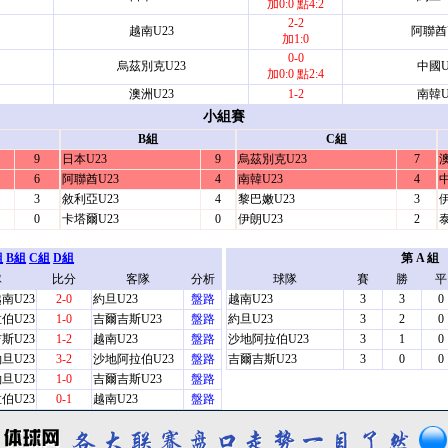
加0:0 點4:2
2-2
越南U23
阿聯酋
加1:0
0-0
烏茲別克U23
中國U
加0:0 點2:4
澳洲U23
1-2
南韓U
小組賽
B組
C組
9
日本U23
9
烏茲別克U23
7
澳
6
阿聯酋U23
4
南韓U23
4
中
3
敘利亞U23
4
黎巴嫩U23
3
0
卡塔爾U23
0
伊朗U23
2
泰
組
B組
C組
D組
第 A 組
隊
比分
客隊
分析
球隊
賽
勝
平
南U23
2-0
約旦U23
盤路
越南U23
3
3
0
伯U23
1-0
吉爾吉斯U23
盤路
約旦U23
3
2
0
斯U23
1-2
越南U23
盤路
沙地阿拉伯U23
3
1
0
旦U23
3-2
沙地阿拉伯U23
盤路
吉爾吉斯U23
3
0
0
旦U23
1-0
吉爾吉斯U23
盤路
伯U23
0-1
越南U23
盤路