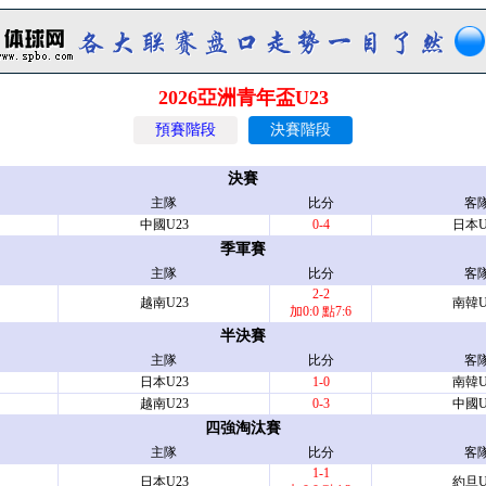
2026亞洲青年盃U23
預賽階段
決賽階段
決賽
主隊
比分
客
中國U23
0-4
日本U
季軍賽
主隊
比分
客
2-2
越南U23
南韓U
加0:0 點7:6
半決賽
主隊
比分
客
日本U23
1-0
南韓U
越南U23
0-3
中國U
四強淘汰賽
主隊
比分
客
1-1
日本U23
約旦U