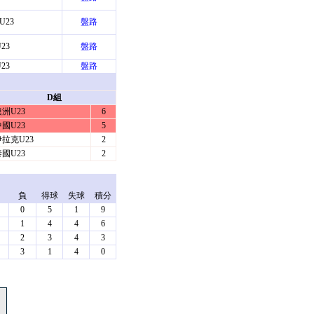
U23
盤路
23
盤路
23
盤路
D組
洲U23
6
國U23
5
伊拉克U23
2
國U23
2
負
得球
失球
積分
0
5
1
9
1
4
4
6
2
3
4
3
3
1
4
0