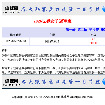
2026世界女子冠軍盃
第一輪
第二輪
半決賽
季
比賽時間
主隊
比分
2-2
2026-02-02 02:00
阿仙奴女足
加1:0
賽制：
2026年國際足聯女子冠軍盃是由國際足聯主辦的國際性女子足球俱樂部賽事，正賽於2
立，作為非女足世俱杯年份的補充賽事首次亮相，首屆女足世俱杯定於2028年舉行
世界女子冠軍盃賽事將進行兩個階段的比賽，正賽階段共有四支隊伍參加，其中三
級。預選賽階段：亞洲足聯、非洲足聯和大洋洲足聯冠軍通過預選賽決出另一個正
Copyright (c) 2003-NOW! www.spbo.com 体球网 All Rights Reserved.