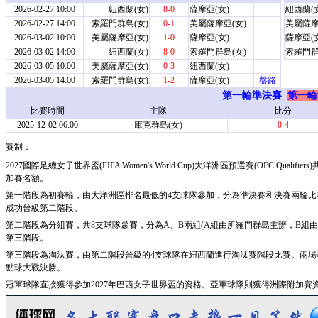
2026-02-27 10:00
紐西蘭(女)
8-0
薩摩亞(女)
紐西蘭(
2026-02-27 14:00
索羅門群島(女)
0-1
美屬薩摩亞(女)
美屬薩摩
2026-03-02 10:00
美屬薩摩亞(女)
1-0
薩摩亞(女)
薩摩亞(
2026-03-02 14:00
紐西蘭(女)
8-0
索羅門群島(女)
索羅門群
2026-03-05 10:00
美屬薩摩亞(女)
0-3
紐西蘭(女)
2026-03-05 14:00
索羅門群島(女)
1-2
薩摩亞(女)
盤路
第一輪準決賽
第一輪
比賽時間
主隊
比分
2025-12-02 06:00
庫克群島(女)
0-4
賽制：
2027國際足總女子世界盃(FIFA Women's World Cup)大洋洲區預選賽(OFC Q
加賽名額。
第一階段為初賽輪，由大洋洲區排名最低的4支球隊參加，分為準決賽和決賽兩輪
成功晉級第二階段。
第二階段為分組賽，共8支球隊參賽，分為A、B兩組(A組由所羅門群島主辦，B組
第三階段。
第三階段為淘汰賽，由第二階段晉級的4支球隊在紐西蘭進行淘汰賽階段比賽。兩場
點球大戰決勝。
冠軍球隊直接獲得參加2027年巴西女子世界盃的資格。亞軍球隊則獲得洲際附加賽