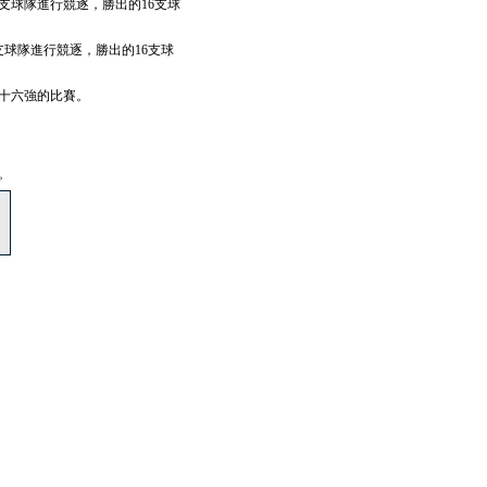
支球隊進行競逐，勝出的16支球
支球隊進行競逐，勝出的16支球
級十六強的比賽。
。