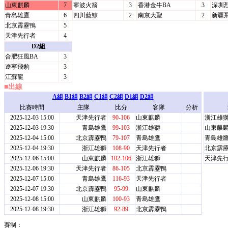
山東麒麟
7
寧波火箭
3
香港金牛BA
3
深圳
青島雄鷹
6
四川藍鯨
2
南京大聖
2
新疆
北京霹靂鴨
5
天津先行者
4
D2組
合肥狂風BA
3
遼寧飛豹
3
江蘇龍
3
■出線
A組
B1組
B2組
C1組
C2組
D1組
D2組
比賽時間
主隊
比分
客隊
分析
2025-12-03 15:00
天津先行者
90-106
山東麒麟
浙江雄
2025-12-03 19:30
青島雄鷹
99-103
浙江雄獅
山東麒
2025-12-04 15:00
北京霹靂鴨
79-107
青島雄鷹
青島雄
2025-12-04 19:30
浙江雄獅
108-90
天津先行者
北京霹
2025-12-06 15:00
山東麒麟
102-106
浙江雄獅
天津先
2025-12-06 19:30
天津先行者
86-105
北京霹靂鴨
2025-12-07 15:00
青島雄鷹
116-93
天津先行者
2025-12-07 19:30
北京霹靂鴨
95-99
山東麒麟
2025-12-08 15:00
山東麒麟
100-93
青島雄鷹
2025-12-08 19:30
浙江雄獅
92-89
北京霹靂鴨
賽制：