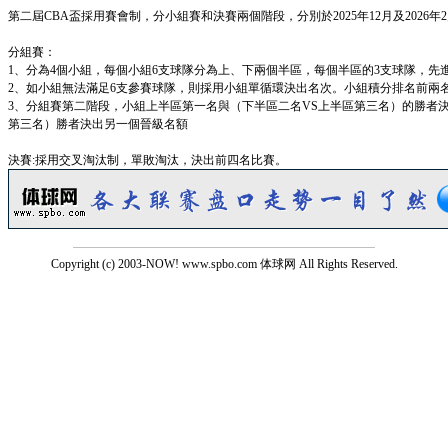
第二屆CBA盃採用賽會制，分小組賽和決賽兩個階段，分別於2025年12月及2026年2
分組賽：
1、分為4個小組，每個小組6支球隊分為上、下兩個半區，每個半區的3支球隊，
2、如小組無法滿足6支參賽球隊，則採用小組單循環決出名次。小組積分排名前兩
3、分組賽第二階段，小組上半區第一名與（下半區二名VS上半區第三名）的勝者
第三名）勝者決出另一個晉級名額
決賽:採用交叉淘汰制，單敗淘汰，決出前四名比賽。
Copyright (c) 2003-NOW! www.spbo.com 体球网 All Rights Reserved.