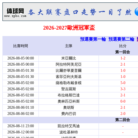
2026-2027歐洲冠軍盃
預選賽第一輪
預選賽第二輪
比賽時間
主隊
比分
第一回合
2026-08-05 00:00
米亞爾比
1-2
2026-08-05 00:00
阿拉特阿美尼亞
2-1
2026-08-05 01:30
比爾舒華夏普爾
1-0
2026-08-05 01:30
索菲亞利夫斯基
1-0
2026-08-05 02:00
薩格勒布戴拿模
5-0
2026-08-05 02:00
聖吉羅斯
3-3
2026-08-05 02:00
布拉格斯巴達
2-1
2026-08-05 02:00
奧林匹亞科斯
0-0
2026-08-06 01:10
奧胡斯
2-1
2026-08-06 02:00
費內巴切
2-0
第二回合
2026-08-11 23:00
凱拉特艾馬迪
-
2026-08-12 00:00
波杜基林特
-