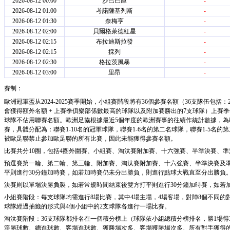
2026-08-12 00:00
沙巴巴庫
-
2026-08-12 01:00
考諾薩基列斯
-
2026-08-12 01:30
奈梅亨
-
2026-08-12 02:00
貝爾格萊德紅星
-
2026-08-12 02:15
布拉迪斯拉發
-
2026-08-12 02:15
採列
-
2026-08-12 02:30
格拉茨風暴
-
2026-08-12 03:00
里昂
-
賽制：
歐洲冠軍盃从2024-2025賽季開始，小組賽階段將有36個參賽名額（36支隊伍包括：
會獲得額外名額 + 上賽季俱樂部係數最高的球隊以及附加賽勝出的7支球隊）上賽
球隊不佔用聯賽名額。歐洲足協根據最近5個年度的歐洲賽事的往績作統計數據，為歐
賽，具體分配為：聯賽1-10名的冠軍球隊，聯賽1-6名的第二名球隊，聯賽1-5名
被歐足聯禁止參加歐足聯的所有比賽，因此未能獲得參賽名額。
比賽共分10圈，包括4圈外圍賽、小組賽、淘汰賽附加賽、十六強賽、半準決賽、
預選賽第一輪、第二輪、第三輪、附加賽、淘汰賽附加賽、十六強賽、半準決賽及
平則進行30分鐘加時賽，如若加時賽仍未分出勝負，則進行點球大戰直至分出勝負
決賽則以單場決勝負製，如若常規時間結束後雙方打平則進行30分鐘加時賽，如若
小組賽階段：每支球隊均需進行8場比賽，其中4場主場，4場客場，對陣8個不同的對
球隊經過抽籤的形式與4個小組中的2支球隊各進行一場比賽。
淘汰賽階段：36支球隊都排名在一個積分榜上（球隊依小組總積分榜排名，勝1場得
淨勝球數、總進球數、客場進球數、獲勝場次多、客場獲勝場次多、所有對手獲得