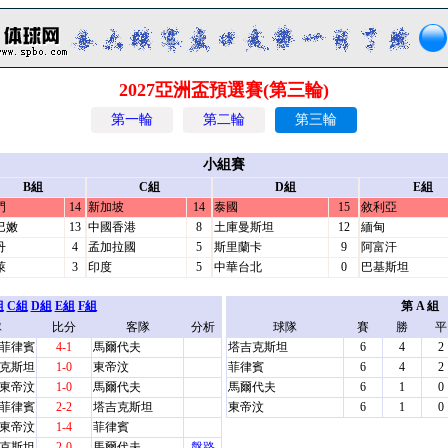
2027亞洲盃預選賽(第三輪)
第一輪
第二輪
第三輪
小組賽
B組
C組
D組
E組
門
14
新加坡
14
泰國
15
敘利亞
巴嫩
13
中國香港
8
土庫曼斯坦
12
緬甸
丹
4
孟加拉國
5
斯里蘭卡
9
阿富汗
萊
3
印度
5
中華台北
0
巴基斯坦
組
C組
D組
E組
F組
第 A 組
隊
比分
客隊
分析
球隊
賽
勝
平
菲律賓
4-1
馬爾代夫
塔吉克斯坦
6
4
2
克斯坦
1-0
東帝汶
菲律賓
6
4
2
東帝汶
1-0
馬爾代夫
馬爾代夫
6
1
0
菲律賓
2-2
塔吉克斯坦
東帝汶
6
1
0
東帝汶
1-4
菲律賓
克斯坦
2-0
馬爾代夫
盤路