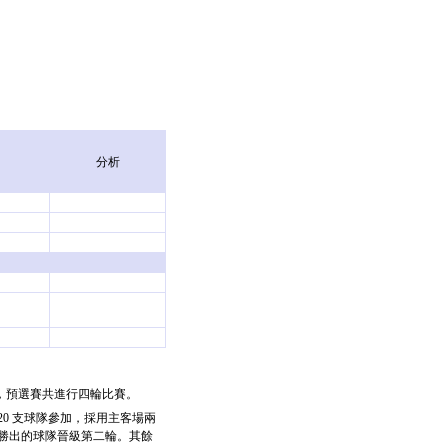
分析
盃正賽名額，預選賽共進行四輪比賽。
20 支球隊參加，採用主客場兩
支勝出的球隊晉級第二輪。其餘