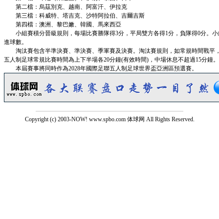
第二檔：烏茲別克、越南、阿富汗、伊拉克
第三檔：科威特、塔吉克、沙特阿拉伯、吉爾吉斯
第四檔：澳洲、黎巴嫩、韓國、馬來西亞
小組賽積分晉級規則，每場比賽勝隊得3分，平局雙方各得1分，負隊得0分。小組排名根
進球數。
淘汰賽包含半準決賽、準決賽、季軍賽及決賽。淘汰賽規則，如常規時間戰平，
五人制足球常規比賽時間為上下半場各20分鐘(有效時間)，中場休息不超過15分鐘。
本屆賽事將同時作為2028年國際足聯五人制足球世界盃亞洲區預選賽。
Copyright (c) 2003-NOW! www.spbo.com 体球网 All Rights Reserved.