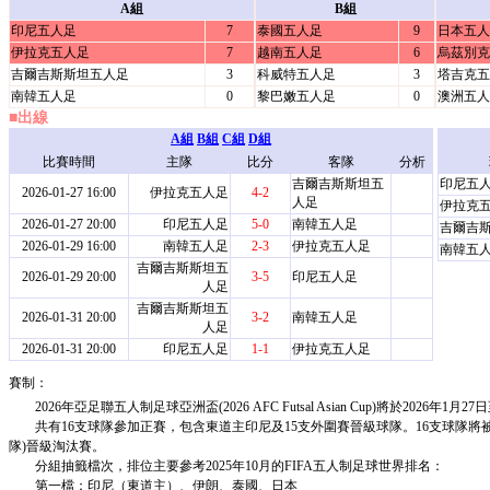
A組
B組
印尼五人足
7
泰國五人足
9
日本五人
伊拉克五人足
7
越南五人足
6
烏茲別克
吉爾吉斯斯坦五人足
3
科威特五人足
3
塔吉克五
南韓五人足
0
黎巴嫩五人足
0
澳洲五人
■出線
A組
B組
C組
D組
比賽時間
主隊
比分
客隊
分析
吉爾吉斯斯坦五
印尼五
2026-01-27 16:00
伊拉克五人足
4-2
人足
伊拉克
2026-01-27 20:00
印尼五人足
5-0
南韓五人足
吉爾吉
2026-01-29 16:00
南韓五人足
2-3
伊拉克五人足
南韓五
吉爾吉斯斯坦五
2026-01-29 20:00
3-5
印尼五人足
人足
吉爾吉斯斯坦五
2026-01-31 20:00
3-2
南韓五人足
人足
2026-01-31 20:00
印尼五人足
1-1
伊拉克五人足
賽制：
2026年亞足聯五人制足球亞洲盃(2026 AFC Futsal Asian Cup)將於2026年1
共有16支球隊參加正賽，包含東道主印尼及15支外圍賽晉級球隊。16支球隊將被
隊)晉級淘汰賽。
分組抽籤檔次，排位主要參考2025年10月的FIFA五人制足球世界排名：
第一檔：印尼（東道主）、伊朗、泰國、日本