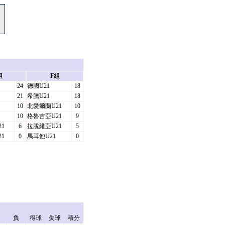
組
F組
24
德國U21
18
21
希臘U21
18
10
北愛爾蘭U21
10
10
格魯吉亞U21
9
1
6
拉脫維亞U21
5
1
0
馬耳他U21
0
負
得球
失球
積分