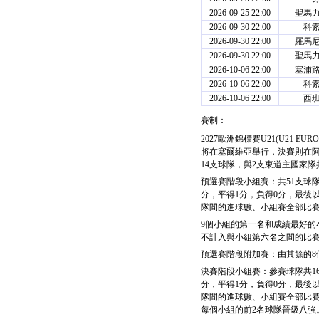
2026-09-25 22:00
聖馬力
2026-09-30 22:00
科索
2026-09-30 22:00
羅馬尼
2026-09-30 22:00
聖馬力
2026-10-06 22:00
塞浦路
2026-10-06 22:00
科索
2026-10-06 22:00
西班
賽制：
2027歐洲錦標賽U21(U21 
將在塞爾維亞舉行，決賽則在
14支球隊，與2支東道主國家隊
預選賽階段小組賽：共51支球隊
分，平得1分，負得0分，最後
隊間的進球數、小組賽全部比賽
9個小組的第一名和成績最好的
不計入與小組第六名之間的比賽
預選賽階段附加賽：由其餘的8
決賽階段小組賽：參賽球隊共16
分，平得1分，負得0分，最後
隊間的進球數、小組賽全部比賽
每個小組的前2名球隊晉級八強