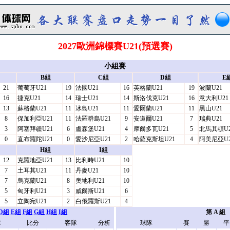
2027歐洲錦標賽U21(預選賽)
小組賽
B組
C組
D組
E
21
葡萄牙U21
19
法國U21
16
英格蘭U21
19
波蘭U21
16
捷克U21
14
瑞士U21
14
斯洛伐克U21
16
意大利U21
13
蘇格蘭U21
11
冰島U21
11
愛爾蘭U21
11
黑山U21
8
保加利亞U21
11
法羅群島U21
9
安道爾U21
7
瑞典U21
3
阿塞拜疆U21
6
盧森堡U21
4
摩爾多瓦U21
5
北馬其頓U2
0
直布羅陀U21
0
愛沙尼亞U21
2
哈薩克斯坦U21
4
阿美尼亞U2
H組
I組
12
克羅地亞U21
13
比利時U21
10
7
土耳其U21
11
丹麥U21
10
7
烏克蘭U21
8
奧地利U21
10
5
匈牙利U21
3
威爾斯U21
6
5
立陶宛U21
2
白俄羅斯U21
4
D組
E組
F組
G組
H組
I組
第 A 組
隊
比分
客隊
分析
球隊
賽
勝
平