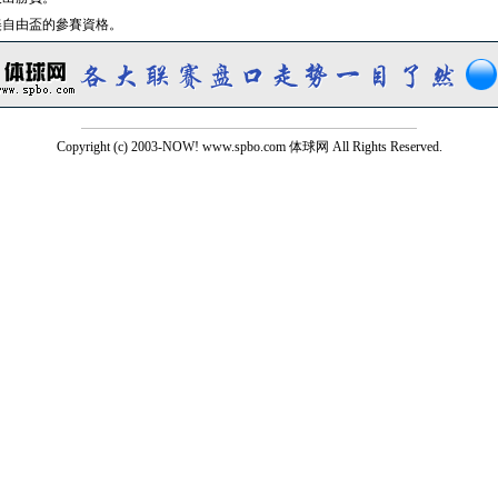
美自由盃的參賽資格。
Copyright (c) 2003-NOW! www.spbo.com 体球网 All Rights Reserved.