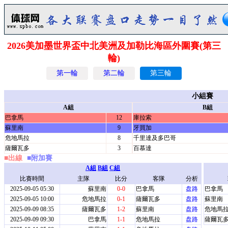
2026美加墨世界盃中北美洲及加勒比海區外圍賽(第三
輪)
第一輪
第二輪
第三輪
小組賽
A組
B組
巴拿馬
12
庫拉索
蘇里南
9
牙買加
危地馬拉
8
千里達及多巴哥
薩爾瓦多
3
百慕達
■出線
■附加賽
A組
B組
C組
比賽時間
主隊
比分
客隊
分析
2025-09-05 05:30
蘇里南
0-0
巴拿馬
盘路
巴拿馬
2025-09-05 10:00
危地馬拉
0-1
薩爾瓦多
盘路
蘇里南
2025-09-09 08:35
薩爾瓦多
1-2
蘇里南
盘路
危地馬
2025-09-09 09:30
巴拿馬
1-1
危地馬拉
盘路
薩爾瓦