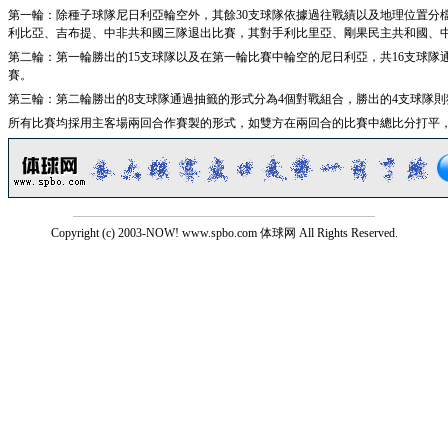
第一輪：除種子球隊尼日利亞輪空外，其餘30支球隊依據過往戰績以及地理位置分檔
利比亞、吉布提、中非共和國三隊退出比賽，其對手利比里亞、剛果民主共和國、中
第二輪：第一輪勝出的15支球隊以及在第一輪比賽中輪空的尼日利亞，共16支球隊
賽。
第三輪：第二輪勝出的8支球隊通過抽籤的形式分為4個對戰組合，勝出的4支球隊則獲
所有比賽均採用主客場兩回合作賽製的形式，如雙方在兩回合的比賽中總比分打平
Copyright (c) 2003-NOW! www.spbo.com 体球网 All Rights Reserved.