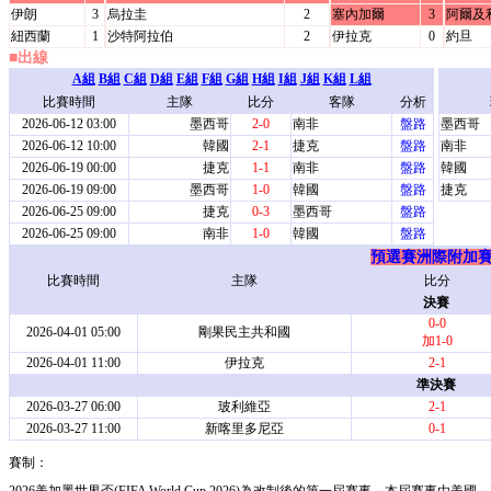
伊朗
3
烏拉圭
2
塞內加爾
3
阿爾及
紐西蘭
1
沙特阿拉伯
2
伊拉克
0
約旦
■出線
A組
B組
C組
D組
E組
F組
G組
H組
I組
J組
K組
L組
比賽時間
主隊
比分
客隊
分析
2026-06-12 03:00
墨西哥
2-0
南非
盤路
墨西哥
2026-06-12 10:00
韓國
2-1
捷克
盤路
南非
2026-06-19 00:00
捷克
1-1
南非
盤路
韓國
2026-06-19 09:00
墨西哥
1-0
韓國
盤路
捷克
2026-06-25 09:00
捷克
0-3
墨西哥
盤路
2026-06-25 09:00
南非
1-0
韓國
盤路
預選賽洲際附加
比賽時間
主隊
比分
決賽
0-0
2026-04-01 05:00
剛果民主共和國
加1-0
2026-04-01 11:00
伊拉克
2-1
準決賽
2026-03-27 06:00
玻利維亞
2-1
2026-03-27 11:00
新喀里多尼亞
0-1
賽制：