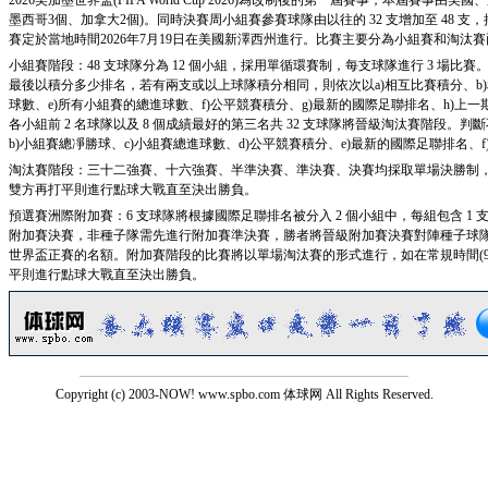
2026美加墨世界盃(FIFA World Cup 2026)為改制後的第一屆賽事，本屆賽
墨西哥3個、加拿大2個)。同時決賽周小組賽參賽球隊由以往的 32 支增加至 48 支
賽定於當地時間2026年7月19日在美國新澤西州進行。比賽主要分為小組賽和淘汰賽兩
小組賽階段：48 支球隊分為 12 個小組，採用單循環賽制，每支球隊進行 3 場比賽。
最後以積分多少排名，若有兩支或以上球隊積分相同，則依次以a)相互比賽積分、b)
球數、e)所有小組賽的總進球數、f)公平競賽積分、g)最新的國際足聯排名、h)上
各小組前 2 名球隊以及 8 個成績最好的第三名共 32 支球隊將晉級淘汰賽階段。
b)小組賽總凈勝球、c)小組賽總進球數、d)公平競賽積分、e)最新的國際足聯排名、
淘汰賽階段：三十二強賽、十六強賽、半準決賽、準決賽、決賽均採取單場決勝制，如在
雙方再打平則進行點球大戰直至決出勝負。
預選賽洲際附加賽：6 支球隊將根據國際足聯排名被分入 2 個小組中，每組包含 1 
附加賽決賽，非種子隊需先進行附加賽準決賽，勝者將晉級附加賽決賽對陣種子球隊。
世界盃正賽的名額。附加賽階段的比賽將以單場淘汰賽的形式進行，如在常規時間(90
平則進行點球大戰直至決出勝負。
Copyright (c) 2003-NOW! www.spbo.com 体球网 All Rights Reserved.