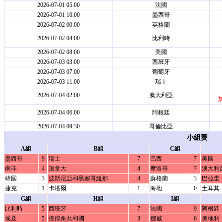
2026-07-01 05:00
法國
2026-07-01 10:00
墨西哥
2026-07-02 00:00
英格蘭
2026-07-02 04:00
比利時
2026-07-02 08:00
美國
2026-07-03 03:00
西班牙
2026-07-03 07:00
葡萄牙
2026-07-03 11:00
瑞士
2026-07-04 02:00
澳大利亞
加
2026-07-04 06:00
阿根廷
2026-07-04 09:30
哥倫比亞
小組賽
A組
B組
C組
墨西哥
9
瑞士
7
巴西
7
美國
南非
4
加拿大
4
摩洛哥
7
澳大利
韓國
3
波斯尼亞和黑塞哥維那
4
蘇格蘭
3
巴拉圭
捷克
1
卡塔爾
1
海地
0
土耳其
G組
H組
I組
比利時
5
西班牙
7
法國
9
阿根廷
埃及
5
佛得角共和國
3
挪威
6
奧地利