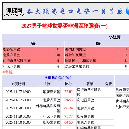
2027男子籃球世界盃非洲區預選賽(一)
小組賽
A組
B組
喀麥隆男篮
11
塞內加爾男篮
11
南蘇丹男篮
10
科特迪瓦男篮
11
佛得角共和國男篮
9
剛果民主共和國男篮
8
利比亞男篮
6
馬達加斯加男篮
6
■出線
A組
B組
C組
D組
比賽時間
主隊
比分
客隊
分析
佛得角共和國男
喀麥隆
2025-11-27 18:00
喀麥隆男篮
77-82
篮
南蘇丹
2025-11-27 21:00
南蘇丹男篮
79-55
利比亞男篮
佛得角
佛得角共和國男
利比亞
2025-11-28 21:00
79-109
南蘇丹男篮
篮
2025-11-29 00:00
利比亞男篮
71-77
喀麥隆男篮
2025-11-30 18:00
喀麥隆男篮
60-56
南蘇丹男篮
佛得角共和國男