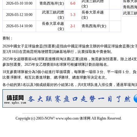
武漢三鎮武體
長春大眾
2026-03-10 10:00
青島西海岸(女)
6-0
(女)
青島西海
武漢三鎮武體
長春大眾卓越
武漢三鎮
2026-03-12 10:00
1-3
(女)
(女)
長春大眾卓越
2026-03-14 10:00
2-1
青島西海岸(女)
(女)
賽制：
2026中國女子足球協會盃(預選賽)是指由中國足球協會主辦的中國足球協會盃賽(女子
至3月18日在雲南昆明海埂體育訓練基地舉行，比賽採取集中賽會制。
2025年女超聯賽前4名球隊直接獲得淘汰賽(正賽)資格，無需參加預選賽。除上述4
參加預選賽。2025年女乙聯賽前8名球隊可根據球隊計劃自願報名。
18支參賽球隊被分為5個小組進行單循環賽，每隊勝一場得３分、平一場得１分、
比賽凈勝球、相互比賽進球數、總凈勝球、總進球數等決定名次。
各小組的第1名以及3個成績最好的小組第2名，共8支球队進入排位賽，通過單場淘汰
Copyright (c) 2003-NOW! www.spbo.com 体球网 All Rights Reserved.