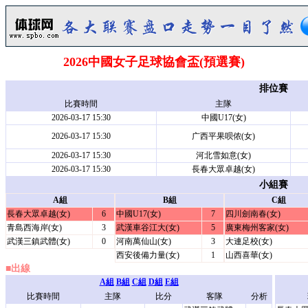
2026中國女子足球協會盃(預選賽)
排位賽
比賽時間
主隊
2026-03-17 15:30
中國U17(女)
2026-03-17 15:30
广西平果呗侬(女)
2026-03-17 15:30
河北雪如意(女)
2026-03-17 15:30
長春大眾卓越(女)
小組賽
A組
B組
C組
長春大眾卓越(女)
6
中國U17(女)
7
四川劍南春(女)
青島西海岸(女)
3
武漢車谷江大(女)
5
廣東梅州客家(女)
武漢三鎮武體(女)
0
河南萬仙山(女)
3
大連足校(女)
西安後備力量(女)
1
山西喜華(女)
■出線
A組
B組
C組
D組
E組
比賽時間
主隊
比分
客隊
分析