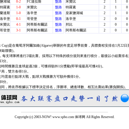
鹽湖城
0-2
FC達拉斯
盤路
米贊比
2
1
0
特羅素
1-0
米贊比
盤路
特羅素
2
1
0
蘭達斯
1-0
洛辛堡
盤路
皇家鹽湖城
2
1
0
洛辛堡
0-1
哥登堡
盤路
洛辛堡
2
0
0
米贊比
4-1
阿蒂斯布爾諾
盤路
邦比
2
0
0
哥登堡
3-1
阿蒂斯布爾諾
盤路
阿蒂斯布爾諾
2
0
0
antic Cup)是在葡萄牙阿爾加維(Algarve)舉辦的年度足球季前賽，具體賽程安排在1月
東歐聯賽)。
每支球隊將進行2場比賽。採用以下特殊的積分規則來進行積分，最後以小組賽排名
3分。
時間獲勝且進球超過2個，可獲得額外1分獎勵(即單場最高可獲4分)。
局，雙方各得1分。
次均需進行點球大戰，點球大戰獲勝方可額外獲得1分。
0分。
同，將依序根據以下標準決定排名，淨勝球、總進球數、相互比賽結果(勝負關係)。
Copyright (c) 2003-NOW! www.spbo.com 体球网 All Rights Reserved.