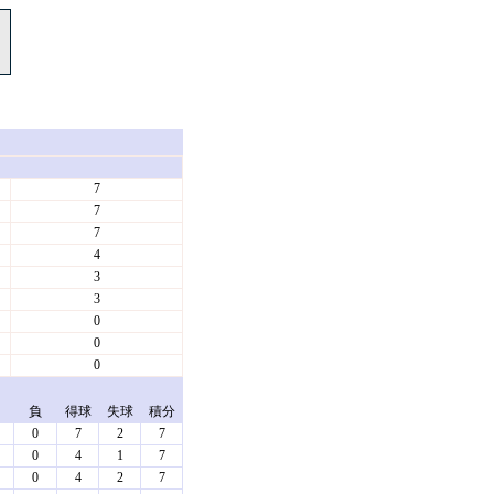
7
7
7
4
3
3
0
0
0
負
得球
失球
積分
0
7
2
7
0
4
1
7
0
4
2
7