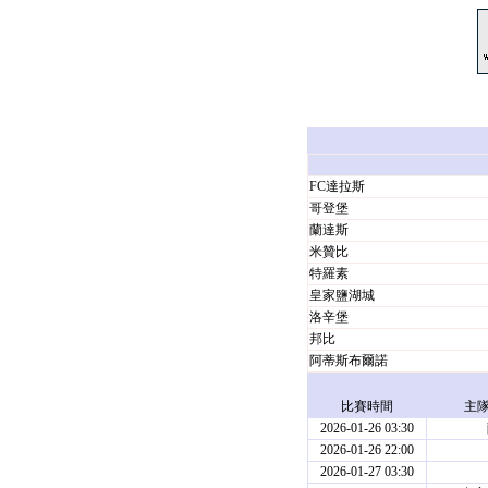
FC達拉斯
哥登堡
蘭達斯
米贊比
特羅素
皇家鹽湖城
洛辛堡
邦比
阿蒂斯布爾諾
比賽時間
主
2026-01-26 03:30
2026-01-26 22:00
2026-01-27 03:30