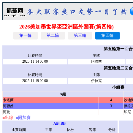
2026美加墨世界盃亞洲區外圍賽(第四輪)
第一輪
第二輪
第三輪
第四輪
第五輪第一回合
比賽時間
主隊
2025-11-14 00:00
阿聯酋
第五輪第二回合
比賽時間
主隊
2025-11-19 00:00
伊拉克
小組賽
A組
卡塔爾
4
沙地
阿聯酋
3
伊拉
阿曼
1
印尼
■出線
■附加賽
A組
B組
比賽時間
主隊
比分
客隊
分析