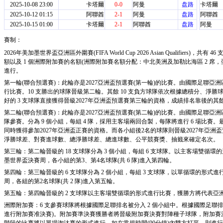
2025-10-08 23:00
卡塔爾
0-0
阿曼
盘路
卡塔爾
2025-10-12 01:15
阿聯酋
2-1
阿曼
盘路
阿聯酋
2025-10-15 01:00
卡塔爾
2-1
阿聯酋
盘路
阿曼
賽制：
2026年美加墨世界盃亞洲區外圍賽(FIFA World Cup 2026 Asian Qualifier
額以及 1 個洲際附加賽的名額(洲際附加賽名額分配：中北美洲及加勒比海區 2 席
進行。
第一輪(聯合預選賽)：此輪亦是2027亞洲盃預選賽(第一輪)的比賽。由國際足聯亞洲區
行比賽。10 支勝出的球隊晉級第二輪。其餘 10 支負方球隊依次根據總積分、淨
好的 3 支球隊直接獲得晉級2027年亞洲盃預選賽第三輪的資格，成績排名靠後的其
第二輪(聯合預選賽)：此輪亦是2027亞洲盃預選賽(第二輪)的比賽。由國際足聯亞洲區排
隊參賽。分為 9 個小組，每組 4 隊，採用主客場兩回合製，每隊將進行 6 場比賽。
同時獲得參加2027年亞洲盃正賽的資格。而各小組後2名的球隊則晉級2027年亞
淨勝球差、對賽進球數、總淨勝球差、總進球數、公平競賽獎、抽籤來確定名次。
第三輪：第二輪晉級的 18 支球隊分為 3 個小組，每組 6 支球隊。以主客場雙循環的
墨世界盃決賽周，各小組的第3、第4名球隊(共 6 隊)進入第四輪。
第四輪：第三輪晉級的 6 支球隊分為 2 個小組，每組 3 支球隊，以單循環的形式進行
周，各組的第2名球隊(共 2 隊)進入第五輪。
第五輪：第四輪晉級的 2 支球隊以主客場雙循環的形式進行比賽，獲勝方將代表亞洲
洲際附加賽：6 支參賽球隊將根據國際足聯排名被分入 2 個小組中。根據國際足聯排名
進行附加賽准決賽)。附加賽準決賽獲勝者將晉級附加賽決賽對陣種子球隊，附加賽決