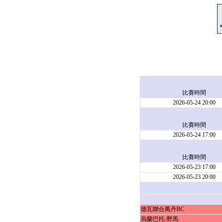
比賽時間
2026-05-24 20:00
比賽時間
2026-05-24 17:00
比賽時間
2026-05-23 17:00
2026-05-23 20:00
德瓦聯合萬丹BC
烏蘭巴托-野馬