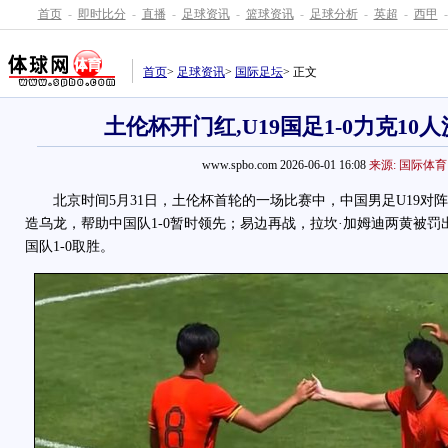
首页
-
即时比分
-
直播
-
足球资讯
-
篮球资讯
-
足球分析
-
英超
-
西甲
-
首页
>
足球资讯
>
国际足坛
> 正文
土伦杯开门红,U19国足1-0力克10人
www.spbo.com 2026-06-01 16:08
来源: 国际体育
北京时间5月31日，土伦杯首轮的一场比赛中，中国男足U19对阵沙
造乌龙，帮助中国队1-0暂时领先；易边再战，拉坎·加姆迪两黄被
国队1-0取胜。