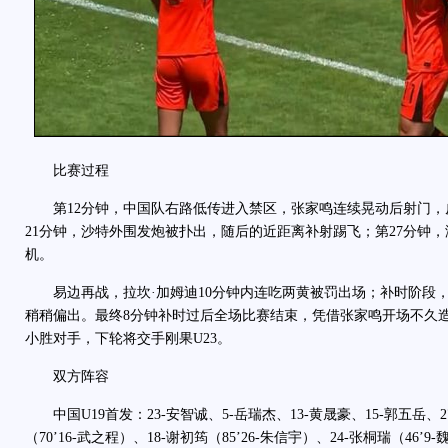
比赛过程
第12分钟，中国队右路低传进入禁区，张家鸣连续晃动后射门，
21分钟，沙特外围发炮被扑出，随后的近距离补射踢飞；第27分钟
机。
易边再战，拉坎·加姆迪10分钟内连吃两黄被罚出场；补时阶段
稍稍偏出。最终8分钟补时过后全场比赛结束，凭借张家鸣开场不久造成
小胜对手，下轮将交手刚果U23。
双方阵容
中国U19首发：23-安智诚、5-岳瑞杰、13-黄晟豪、15-郭五岳、2
（70’16-武之程）、18-谢初筠（85’26-朱信宇）、24-张桐瑞（46’9