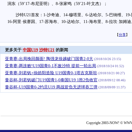
润东（59’17-布尼亚明）、8-张家鸣（59’21-叶文杰）；
沙特U21首发：1-沙奇迪、14-穆塔里、6-达哈尔、5-巴纳维、19-
16-阿里·侯赛因、17-苏海布、10-达哈尔、11-海布里、8-拉坎·加姆
【
分享
】
更多关于
中国U19
沙特U21
的新闻
亚青赛-出局挽回颜面! 陶强龙徐越破门国青2-0大
(2018/10/26 23:15)
亚青赛-两连败!U19国青0-1不敌沙特 提前一轮出局
(2018/10/24 01:52)
亚青赛-刘若钒+徐皓阳造险 U19国青0-1塔吉克斯坦
(2018/10/21 00:27)
曼谷杯-刘若钒破门U19国青1-0泰国U19 1胜2负收官
(2018/09/12 08:46)
曼谷杯-U19国青0-2约旦U19 两战皆负无进球吞三弹
(2018/09/09 11:37)
Copyright 2003-NOW! © WWW