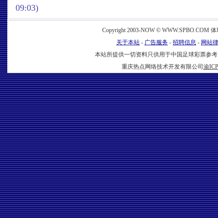
09:03)
www.spbo.com
Copyright 2003-NOW © WWW.SPBO.COM 体球网 
关于本站
-
广告服务
-
招聘信息
-
网站
本站所提供一切资料只供用于中国足球彩票参考
重庆热点网络技术开发有限公司
渝ICP