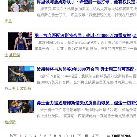
库里谈与詹姆斯联手：希望能一起打球，他有权决定
/
斯蒂芬-库里在太浩湖参加美国世纪名人高尔夫锦标赛期间接
詹姆斯在勇士联手。 库里表示：我更想说的是，我现在只想和勒
库里
勇士放弃匹配波斯特合同：他以3年3000万加盟灰熊
/
勇
北京时间7月8日，据名记Fischer报道，勇士决定放弃匹配
将离开勇士。此前，作为受限自由球员，波斯特与灰熊签下一份3年
士
波斯特
波斯特将与灰熊签3年3000万合同 勇士周三前可匹配
/
据ESPN名记Shams报道，受限制自由球员昆汀波斯特将与
值3000万美元的合同。金州勇士队需在美国东部时间周二晚11
身...
勇士
波斯特
勇士全力追逐詹姆斯错失优质自由球员，但这一切都
金州勇士正在等待勒布朗・詹姆斯做出最终决定。 但这份等
作上处处受限。 安芬尼・西蒙斯此前一直是勇士重点追求的目标
詹姆斯
首页
1
2
3
4
5
6
7
8
9
10
11
下一页
末页
共
330
页
3620
条