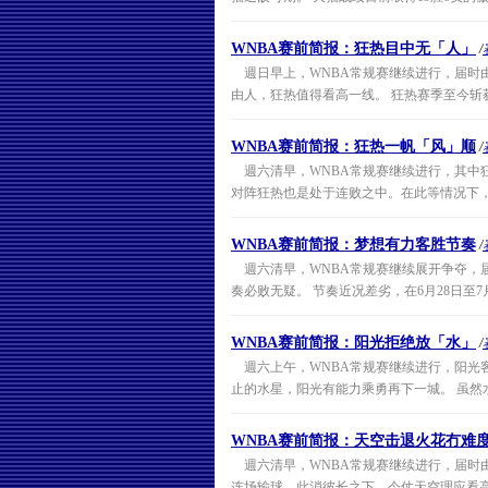
WNBA赛前简报：狂热目中无「人」
/
週日早上，WNBA常规赛继续进行，届时
由人，狂热值得看高一线。 狂热赛季至今斩获1
WNBA赛前简报：狂热一帆「风」顺
/
週六清早，WNBA常规赛继续进行，其中
对阵狂热也是处于连败之中。在此等情况下，
WNBA赛前简报：梦想有力客胜节奏
/
週六清早，WNBA常规赛继续展开争夺，届
奏必败无疑。 节奏近况差劣，在6月28日至7
WNBA赛前简报：阳光拒绝放「水」
/
週六上午，WNBA常规赛继续进行，阳光
止的水星，阳光有能力乘勇再下一城。 虽然水
WNBA赛前简报：天空击退火花冇难
週六清早，WNBA常规赛继续进行，届时
连场输球，此消彼长之下，今仗天空理应看高一