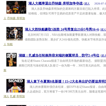
湖人大概率退出乔纳森·库明加争夺战
/
湖人
2026-07-1
湖人涉及乔纳森库明加的交易筹码方案目前已陷入停滞。此
轻锋线，但球队可用于交易的优质资产不足的显著短板，极大限
人
乔纳森·库明加
湖人大胜快船豪取5连胜 24号秀复出23分5号秀16+6
/
湖人
北京时间7月15日，NBA拉斯维加斯夏季联赛湖人对阵快船，
借助团队攻势压制，逐步扩大24分领先优势。快船末节有所反扑追分，
人
快船
湖媒：扎威当任轮换阵容末端的侧翼球员，防守2-4号位
/
湖
知名记者Shams Charania报道了自由球员市场的最新动态。 据联
姆斯已同意与洛杉矶湖人队签订一份为期一年，300万美元的合同。 湖媒Sleepe
斯
湖人拿下今夏第8名新援！15+2大名单出炉仍要追库明
湖人的休赛期补强仍未结束，据ESPN名记Shams报道，自由
人达成协议，双方将签下一份1年300万美元合同，随着这笔签约
湖人
扎威
库明加