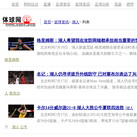
首页
-
即时比分
-
直播
-
足球资讯
-
篮球资讯
-
足球分析
-
英超
-
西甲
-
首页
>
篮球资讯
>
湖人
> 列表
格里姆斯：湖人希望我在攻防两端都承担相当重要的
北京时间7月19日，湖人新援昆廷-格里姆斯在接受采访时表
描绘的角色定位令他心动。 这确实是最大的吸引力之一。教练向
格里姆斯
名记：湖人仍寻求提升外线防守 已对塞布尔表达了兴
北京时间7月17日，据著名记者Marc Stein报道，湖人仍
经对自由球员侧翼马蒂斯-塞布尔表达了兴趣。 除非能达成先签
人
塞布尔
卡尔14分威尔逊21+8 湖人大胜公牛夏联四连胜
/
湖人
北京时间7月17日，洛杉矶湖人105-82大胜芝加哥公牛收获
农16分6篮板，卡卢马14分4篮板3助攻，蒂埃罗11分7篮板4助
方...
湖人
公牛