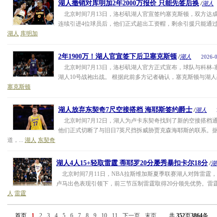
湖人撤销对库明加2年2000万报价 只能先签后换
/
湖人
北京时间7月13日，洛杉矶湖人官宣签约塞克斯顿，双方达成一
连续引进4位球员后，他们正式超出工资帽，剩余引援只能通过底
湖人
库明加
2年1900万！湖人官宣签下后卫塞克斯顿
/
湖人
2026-0
北京时间7月13日，洛杉矶湖人官方正式宣布，球队与科林-
湖人10号战袍出战。 根据此前多方记者确认，塞克斯顿与湖人敲
塞克斯顿
湖人放弃东契奇7尺空接搭档 海耶斯签约爵士
/
湖人
北京时间7月12日，湖人为卢卡东契奇找到了新的空接搭档
他们正式切断了与旧日7英尺挡拆威胁贾克森海耶斯的联系。据HoopsHy
道，...
湖人
东契奇
湖人4人15+轻取雷霆 蒂耶罗20分屡秀暴扣卡尔18分
/
湖
北京时间7月11日，NBA拉斯维加斯夏季联赛湖人对阵雷霆
卢马出色表现引领下，前三节压制雷霆取得20分领先优势。雷霆
人
雷霆
首页
1
2
3
4
5
6
7
8
9
10
11
下一页
末页
共
352
页
3864
条