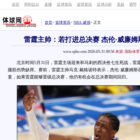
首页
-
即时比分
-
直播
-
足球资讯
-
篮球资讯
-
足球分析
-
英超
-
西甲
-
首页
>
篮球资讯
>
NBA-诸强
> 正文
雷霆主帅：若打进总决赛 杰伦·威廉
www.spbo.com 2026-05-31 09:56
来源: 国际体育
北京时间5月31日，雷霆主场迎来和马刺的西决抢七生死战，雷霆
腿筋伤势缺席。赛前，雷霆主帅马克·戴格诺特表示，杰伦·威廉姆斯
复，如果雷霆能够晋级总决赛，他仍有机会在总决赛期间回归。