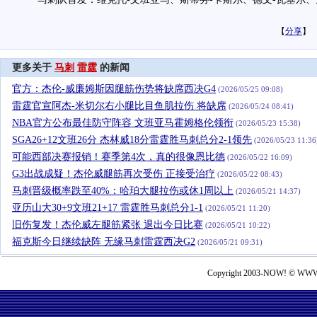
【
分享
】
更多关于
马刺
雷霆
的新闻
官方：杰伦-威廉姆斯因腿筋伤势将缺席西决G4
(2026/05/25 09:08)
雷霆官宣阿杰-米切尔右小腿比目鱼肌拉伤 将缺席
(2026/05/24 08:41)
NBA官方公布最佳防守阵容 文班亚马霍姆格伦领衔
(2026/05/23 15:38)
SGA26+12文班26分 杰林威18分雷霆胜马刺总分2-1领先
(2026/05/23 11:36
可能西部决赛报销！赛季第4次，真的很像恩比德
(2026/05/22 16:09)
G3出战成疑！杰伦威腿筋再次受伤 正接受治疗
(2026/05/22 08:43)
马刺晋级概率跌至40%：哈珀大腿拉伤或休1周以上
(2026/05/21 14:37)
亚历山大30+9文班21+17 雷霆胜马刺总分1-1
(2026/05/21 11:20)
旧伤复发！杰伦威左腿筋紧张 退出今日比赛
(2026/05/21 10:22)
福克斯今日继续缺阵 无缘马刺雷霆西决G2
(2026/05/21 09:31)
Copyright 2003-NOW! © WWW