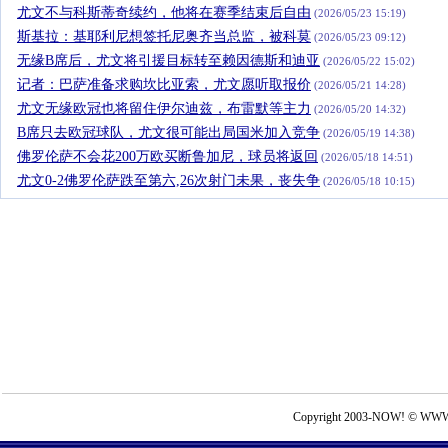
尤文不与科斯蒂奇续约，他将在赛季结束后自由
(2026/05/23 15:19)
斯基拉：基耶利尼想签托尼奥齐当总监，被科莫
(2026/05/23 09:12)
无缘B席后，尤文将引援目标转至赖因德斯和迪亚
(2026/05/22 15:02)
记者：巴萨准备求购坎比亚索，尤文愿听取报价
(2026/05/21 14:28)
尤文无缘欧冠也将留住伊尔迪兹，布雷默等主力
(2026/05/20 14:32)
B席只去欧冠球队，尤文很可能出局国米加入竞争
(2026/05/19 14:38)
佛罗伦萨不会花200万欧买断鲁加尼，球员将返回
(2026/05/18 14:51)
尤文0-2佛罗伦萨跌至第六,26次射门未果，丧失争
(2026/05/18 10:15)
Copyright 2003-NOW! © WWW