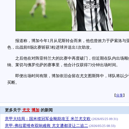
报道称，博加今年1月从尼斯转会而来，他也曾效力于萨索洛与亚
色，出战前8场比赛斩获3粒进球并送出1次助攻。
之后他在对阵亚特兰大的比赛中再度破门，但近期在队内出场顺
纳、莱切与佛罗伦萨的赛事里，他合计仅获得73分钟出场时间。
即便出场时间有限，博加依旧会留在尤文图斯阵中，球队将以少于
买断。
【
分享
】
更多关于
尤文
博加
的新闻
意甲大结局：国米揽冠军金靴助攻王 米兰尤文欧
(2026/05/25 09:31)
意甲-弗拉霍维奇双响难救 尤文遭都灵让二追二
(2026/05/25 08:33)