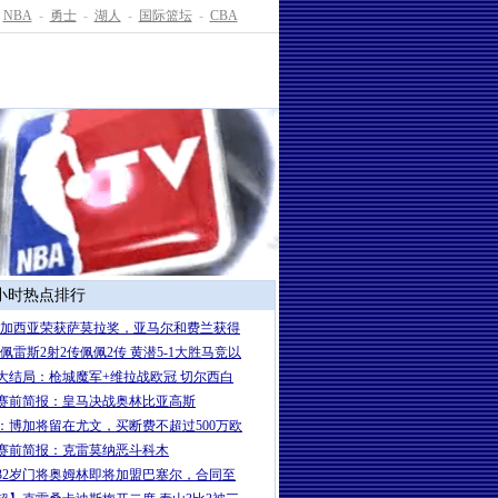
NBA
-
勇士
-
湖人
-
国际篮坛
-
CBA
4小时热点排行
-加西亚荣获萨莫拉奖，亚马尔和费兰获得
-佩雷斯2射2传佩佩2传 黄潜5-1大胜马竞以
大结局：枪城魔军+维拉战欧冠 切尔西白
A赛前简报：皇马决战奥林比亚高斯
：博加将留在尤文，买断费不超过500万欧
赛前简报：克雷莫纳恶斗科木
32岁门将奥姆林即将加盟巴塞尔，合同至