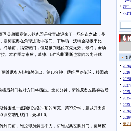
【中
西甲
22
2026赛季英超联赛第38轮也即是收官战迎来了一场焦点之战，曼
，塞梅尼奥在角球进攻中破门。下半场，沃特金斯扳平比
。终场前，福登破门，但是被判越位在先无效。最终，全场
敌维拉。本赛季结束后，瓜帅、B席和斯通斯也将陆续离开球
专
20
萨维尼奥左脚抽射偏出。第10分钟，萨维尼奥传球，赖因德
202
202
202
插后射门被对方门将挡出。第18分钟，萨维尼奥左路突破后
202
202
202
解围差一点踢到准备冲顶的阿克。第23分钟，曼城开出角
202
凌空端射破门，曼城1-0。
202
更多
传到门前，维拉球员解围不力，萨维尼奥左脚射门，皮球擦