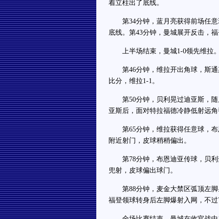
着立柱出了底线。
第34分钟，蓝月亮获得前场任意
底线。第43分钟，曼城展开反击，
上半场结束，曼城1-0领先维拉
第46分钟，维拉开出角球，斯通
比分，维拉1-1。
第50分钟，贝利晃过迪亚斯，随后
亚斯后，面对特拉福德冷静低射远角帮
第65分钟，维拉获得任意球，布恩
附近射门，皮球稍稍偏出。
第78分钟，布恩迪亚传球，贝利禁
兜射，皮球偏出球门。
第88分钟，麦金大禁区弧顶左脚射
福登领球转身后左脚爆射入网，不过
全场比赛结束，曼城在收官战中1-