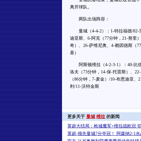
离开球队。
两队出场阵容：
曼城（4-4-2）：1-特拉福德/82-
迪亚斯、6-阿克（77分钟，21-努里）
奇）、26-萨维尼奥、4-赖因德斯（77
基）
阿斯顿维拉（4-2-3-1）：40-比佐
洛夫（73分钟，14-保-托雷斯）、22
（86分钟，7-麦金）/10-布恩迪亚、
利/11-沃特金斯
更多关于
曼城
维拉
的新闻
英超大结局：枪城魔军+维拉战欧冠 
英超-领先曼城7分夺冠！ 阿森纳2-1水