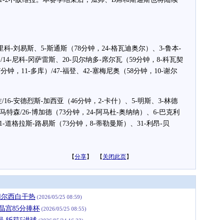
里科-刘易斯、5-斯通斯（78分钟，24-格瓦迪奥尔）、3-鲁本-
/14-尼科-冈萨雷斯、20-贝尔纳多-席尔瓦（59分钟，8-科瓦契
分钟，11-多库）/47-福登、42-塞梅尼奥（58分钟，10-谢尔
/16-安德烈斯-加西亚（46分钟，2-卡什）、5-明斯、3-林德
-马特森/26-博加德（73分钟，24-阿马杜-奥纳纳）、6-巴克利
21-道格拉斯-路易斯（73分钟，8-蒂勒曼斯）、31-利昂-贝
【
分享
】 【
关闭此页
】
切尔西白干热
(2026/05/25 08:59)
晶宫85分捧杯
(2026/05/25 08:55)