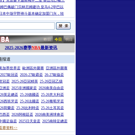
超】克雷桑卡迪斯梅开二度 泰山3比3被三
-姆巴佩破门贝林厄姆建功 皇马4-2毕巴以
岁日本中场宇野禅斗基本确定加盟门兴，转
昨日
今日
明日
2025-2026赛季
NBA
最新资讯
题报道
26美加墨世界盃
歐洲區外圍賽
亞洲區外圍賽
6-2027歐冠盃
2026-27歐霸盃
26-27歐協盃
5世冠盃
2025-26亞冠精英
25-26亞冠乙级
7亞洲盃
2025非洲國家盃
2026南美自由盃
5-26英足總盃
25-26德國盃
25-26意大利盃
5-26西班牙盃
25-26法國盃
25-26葡萄牙盃
5-26荷蘭盃
25-26比利時盃
25-26土耳其盃
6巴西盃
2026阿根廷盃
2026南美洲球會盃
6中國足協盃
2025日天皇盃
2025南韓足總盃
盃赛资料>>