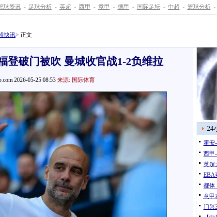
篮球资讯
-
足球分析
-
英超
-
西甲
-
意甲
-
德甲
-
国际足坛
-
中超
-
篮球分析
-
超快讯
> 正文
福登破门被吹 曼城收官战1-2负维拉
.com 2026-05-25 08:53
来源: 国际体育
2
霍安
西甲
英超
EB
都体
意甲
门兴