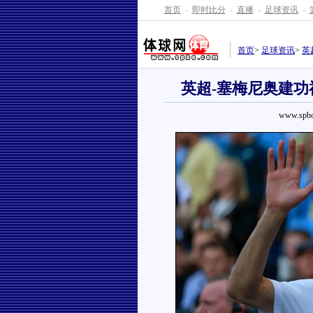
首页
-
即时比分
-
直播
-
足球资讯
-
首页
>
足球资讯
>
英
英超-塞梅尼奥建功
www.spbo