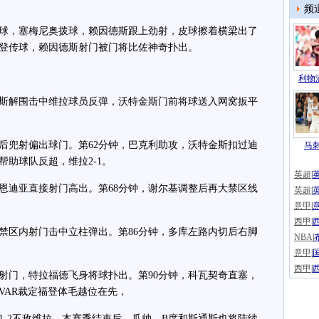
频
球，塞梅尼奥拨球，赖因德斯跟上劲射，皮球擦着横梁出了
福登传球，赖因德斯射门被门将比佐神奇扑出。
。
利物浦
斯解围击中维拉球员反弹，沃特金斯门前将球送入网窝扳平
兜射偏出球门。第62分钟，巴克利助攻，沃特金斯扣过迪
马
助球队反超，维拉2-1。
英超
|
迪亚直接射门高出。第68分钟，谢尔基调整后再大禁区线
英超
|
意甲
|
西甲
|
区内射门击中立柱弹出。第86分钟，多库左路内切后右脚
NBA
|
意甲
|
西甲
|
门，特拉福德飞身将球扑出。第90分钟，科瓦契奇直塞，
VAR裁定福登体毛越位在先，
2不敌维拉。本赛季结束后，瓜帅、B席和斯通斯也将陆续