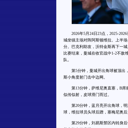
2026年5月24日23点，2025-
城坐镇主场对阵阿斯顿维拉。上半场
分。巴克利助攻，沃特金斯再下一城
比赛结束，曼城在收官战中1-2不
队。
第5分钟，曼城开出角球被顶出，
斯小角度射门击中边网。
第13分钟，萨维尼奥直塞，B席前
似传似射，皮球滑门而过。
第20分钟，蓝月亮开出角球，明斯
球，维拉球员头球后蹭，塞梅尼奥后点
第29分钟，刘易斯禁区内转身后