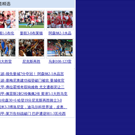
道精选
1-1布伦
曼联3-0布莱顿
阿森纳2-1水晶
刺大胜雷
尼克斯再胜
马刺108-123雷
NBA
|
文班33+8亚历山大19+7 马刺大
英超-领先曼城7分夺冠！ 阿森纳2-1水晶宫
英超-塞梅尼奥建功福登破门被吹 曼城收官
意甲-弗拉霍维奇双响难救 尤文遭都灵让二
西甲-佩雷斯2射2传佩佩2传 黄潜5-1大胜马竞
布伦森30+6 哈登19分尼克斯再胜骑士3-0
国米3-3博洛尼亚，迪马尔科世界波，皮奥、
西甲-莱万告别战破门 巴萨遭逆转1-3瓦伦西