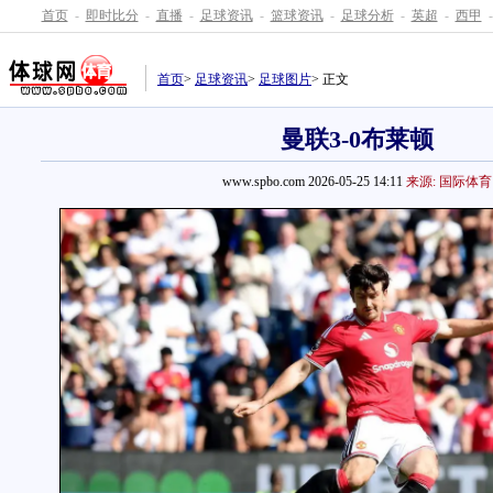
首页
-
即时比分
-
直播
-
足球资讯
-
篮球资讯
-
足球分析
-
英超
-
西甲
-
首页
>
足球资讯
>
足球图片
> 正文
曼联3-0布莱顿
www.spbo.com 2026-05-25 14:11
来源: 国际体育