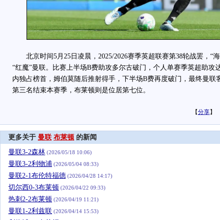
北京时间5月25日凌晨，2025/2026赛季英超联赛第38轮战罢，
“红魔”曼联。比赛上半场B费助攻多尔古破门，个人单赛季英超助攻
内独占榜首，姆伯莫随后推射得手，下半场B费再度破门，最终曼联客
第三名结束本赛季，布莱顿则是位居第七位。
【
分享
】
更多关于
曼联
布莱顿
的新闻
曼联3-2森林
(2026/05/18 10:06)
曼联3-2利物浦
(2026/05/04 08:33)
曼联2-1布伦特福德
(2026/04/28 14:17)
切尔西0-3布莱顿
(2026/04/22 09:33)
热刺2-2布莱顿
(2026/04/19 11:21)
曼联1-2利兹联
(2026/04/14 15:53)