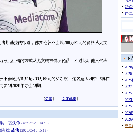
阿斯
朝鲜
拜仁
者斯基拉的报道，佛罗伦萨不会以200万欧元的价格从尤文
专
万欧元租借的方式从尤文转投佛罗伦萨，不过此后他只代表
20
202
不会激活鲁加尼200万欧元的买断权，这名意大利中卫将在
202
要到2028年才会到期。
202
202
【
分享
】 【
关闭此页
】
202
202
202
202
未果，丧失争
(2026/05/18 10:15)
更多
都能出战佛
(2026/05/16 15:19)