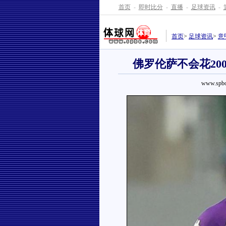
首页
-
即时比分
-
直播
-
足球资讯
-
首页
>
足球资讯
>
意
佛罗伦萨不会花2
www.spbo