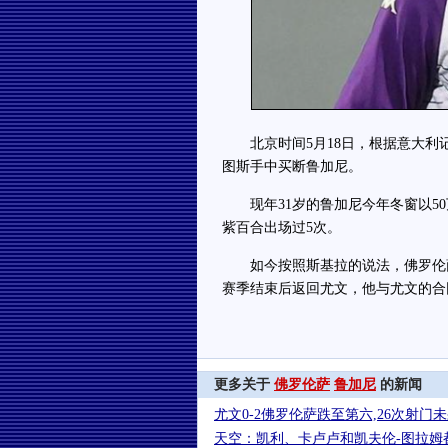
北京时间5月18日，根据意大利记
图斯手中买断鲁加尼。
现年31岁的鲁加尼今年冬窗以50
紫百合出场过5次。
如今按照斯基拉的说法，佛罗伦萨
赛季结束后返回尤文，他与尤文的合同
更多关于
佛罗伦萨
鲁加尼
的新闻
尤文0-2佛罗伦萨跌至第六,26次射门
天空：凯利、卡卢卢和凯夫伦-图拉姆