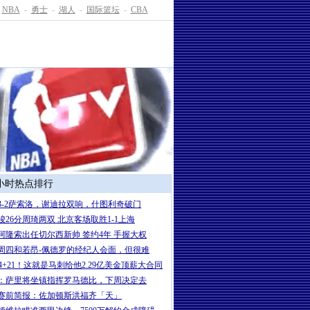
NBA
-
勇士
-
湖人
-
国际篮坛
-
CBA
4小时热点排行
3-2萨索洛，谢迪拉双响，什图利奇破门
骏26分周琦两双 北京客场取胜1-1上海
岁阿隆索出任切尔西新帅 签约4年 手握大权
周四和若昂-佩德罗的经纪人会面，但很难
+24+21！这就是马刺给他2.29亿美金顶薪大合同
：萨里将坐镇指挥罗马德比，下周决定去
赛前简报：佐加顿斯洪福齐「天」