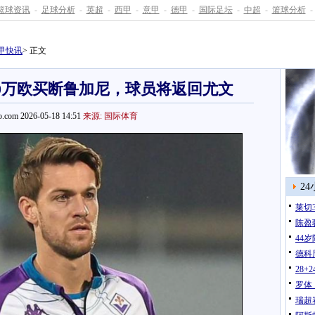
篮球资讯
-
足球分析
-
英超
-
西甲
-
意甲
-
德甲
-
国际足坛
-
中超
-
篮球分析
-
甲快讯
> 正文
00万欧买断鲁加尼，球员将返回尤文
.com 2026-05-18 14:51
来源: 国际体育
2
莱切
陈盈
44
德科
28
罗体
瑞超