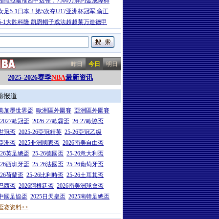
顿维拉瞄准西甲边锋，7500万解约金成障碍
女足5-1日本！第5次夺U17亚洲杯冠军 俞正
5-1大胜科隆 凯恩帽子戏法超越莱万造德甲
昨日
今日
明日
2025-2026赛季
NBA
最新资讯
题报道
26美加墨世界盃
歐洲區外圍賽
亞洲區外圍賽
6-2027歐冠盃
2026-27歐霸盃
26-27歐協盃
5世冠盃
2025-26亞冠精英
25-26亞冠乙级
7亞洲盃
2025非洲國家盃
2026南美自由盃
5-26英足總盃
25-26德國盃
25-26意大利盃
5-26西班牙盃
25-26法國盃
25-26葡萄牙盃
5-26荷蘭盃
25-26比利時盃
25-26土耳其盃
6巴西盃
2026阿根廷盃
2026南美洲球會盃
6中國足協盃
2025日天皇盃
2025南韓足總盃
盃赛资料>>