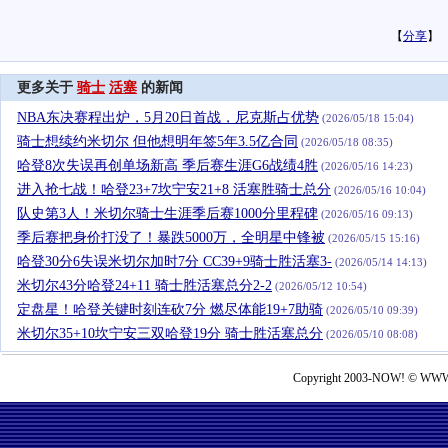
【
分享
】
更多关于
骑士
活塞
的新闻
NBA东决赛程出炉，5月20日首战，尼克斯占优势
(2026/05/18 15:04)
骑士想续约米切尔 但他想明年签5年3.5亿合同
(2026/05/18 08:35)
哈登8次失误再创单场新高 季后赛生涯G6战绩4胜
(2026/05/16 14:23)
进入抢七战！哈登23+7坎宁安21+8 活塞胜骑士总分
(2026/05/16 10:04)
队史第3人！米切尔骑士生涯季后赛1000分里程碑
(2026/05/16 09:13)
季后赛把身价打没了！暴跌5000万，全明星中锋被
(2026/05/15 15:16)
哈登30分6失误米切尔加时7分 CC39+9骑士胜活塞3-
(2026/05/14 14:13)
米切尔43分哈登24+11 骑士胜活塞总分2-2
(2026/05/12 10:54)
定盘星！哈登关键时刻连砍7分 燃尽体能19+7助骑
(2026/05/10 09:39)
米切尔35+10坎宁安三双哈登19分 骑士胜活塞总分
(2026/05/10 08:08)
Copyright 2003-NOW! © WWW