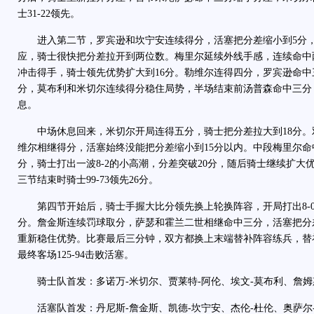
士31-22领先。
进入第二节，罗宾逊和坎宁安连续得分，活塞把分差缩小到5分，
应，骑士很快把分差拉开到两位数。梅里尔延续外线手感，连续命中
冲击得手，骑士领先优势扩大到16分。勒维尔连得四分，罗宾逊命中
分，莫布利和米切尔连续得分稳住局势，半场结束前汤普森命中三分，骑
息。
中场休息回来，米切尔开局连得五分，骑士把分差拉大到18分。
维尔相继得分，活塞始终没能把分差缩小到15分以内。中段梅里尔
分，骑士打出一波8-2的小高潮，分差突破20分，随后骑士继续扩大
三节结束时骑士99-73领先26分。
第四节开始后，骑士手握大比分领先换上轮换阵容，开局打出8-0
分。詹金斯连续罚球取分，萨瑟和霍兰二世相继命中三分，活塞把分
重新稳住优势。比赛最后三分钟，双方都换上末端替补阵容练兵，替
最终客场125-94击败活塞。
骑士队首发：多诺万-米切尔、贾莱特-阿伦、埃文-莫布利、詹姆斯
活塞队首发：丹尼斯-詹金斯、凯德-坎宁安、杰伦-杜伦、奥萨尔-