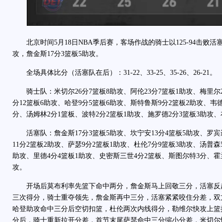
北京时间5月18日NBA季后赛，客场作战的骑士以125-94击败活塞
攻，詹金斯17分3篮板5助攻。
全场具体比分（活塞队在后）：31-22、33-25、35-26、26-21。
骑士队：米切尔26分7篮板8助攻、阿伦23分7篮板1助攻、梅里尔2
分12篮板6助攻、哈登9分5篮板6助攻、斯特鲁斯9分2篮板2助攻、韦
分、汤姆林2分1篮板、波特2分2篮板1助攻、施罗德2分3篮板3助攻
活塞队：詹金斯17分3篮板5助攻、坎宁安13分4篮板5助攻、罗宾逊
11分2篮板2助攻、萨瑟9分2篮板1助攻、杜伦7分9篮板3助攻、汤普森
助攻、里德4分4篮板1助攻、史密斯三世4分2篮板、斯图尔特3分、霍
攻。
开场后莫布利率先篮下命中两分，詹金斯马上回敬三分，活塞反超
三次得分，骑士重夺领先，詹金斯再中三分，活塞紧紧咬住分差，双
哈登助攻命中三分后空切扣篮，杜伦两次内线得分，勒维尔快攻上篮
分后，骑士重新拉开分差，首节末尾萨瑟命中三分缩小分差，米切尔