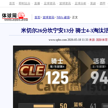
首页
-
即时比分
-
直播
-
足球资讯
-
篮球资讯
-
足球分析
-
英超
-
西甲
-
首页
>
篮球资讯
>
NBA-诸强
> 正文
米切尔26分坎宁安13分 骑士4-3淘
www.spbo.com 2026-05-18 11:33
来源: 国际体育