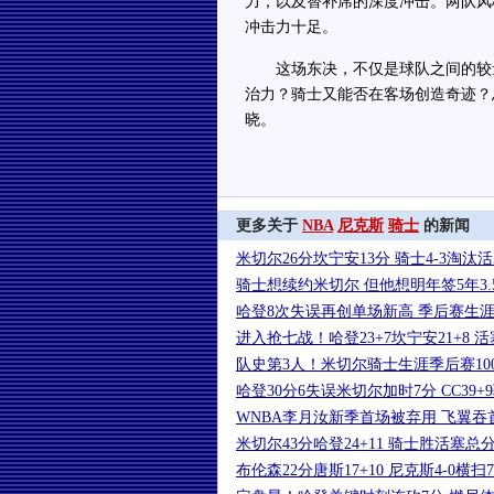
力，以及替补席的深度冲击。两队风
冲击力十足。
这场东决，不仅是球队之间的较量
治力？骑士又能否在客场创造奇迹？
晓。
更多关于
NBA
尼克斯
骑士
的新闻
米切尔26分坎宁安13分 骑士4-3淘汰
骑士想续约米切尔 但他想明年签5年3.
哈登8次失误再创单场新高 季后赛生涯
进入抢七战！哈登23+7坎宁安21+8 
队史第3人！米切尔骑士生涯季后赛10
哈登30分6失误米切尔加时7分 CC39+
WNBA李月汝新季首场被弃用 飞翼
米切尔43分哈登24+11 骑士胜活塞总分2
布伦森22分唐斯17+10 尼克斯4-0横