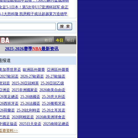
顿维拉瞄准西甲边锋，7500万解约金成障碍
女足5-1日本！第5次夺U17亚洲杯冠军 俞正
5-1大胜科隆 凯恩帽子戏法超越莱万造德甲
昨日
今日
明日
2025-2026赛季
NBA
最新资讯
题报道
26美加墨世界盃
歐洲區外圍賽
亞洲區外圍賽
6-2027歐冠盃
2026-27歐霸盃
26-27歐協盃
5世冠盃
2025-26亞冠精英
25-26亞冠乙级
7亞洲盃
2025非洲國家盃
2026南美自由盃
5-26英足總盃
25-26德國盃
25-26意大利盃
5-26西班牙盃
25-26法國盃
25-26葡萄牙盃
5-26荷蘭盃
25-26比利時盃
25-26土耳其盃
6巴西盃
2026阿根廷盃
2026南美洲球會盃
6中國足協盃
2025日天皇盃
2025南韓足總盃
盃赛资料>>