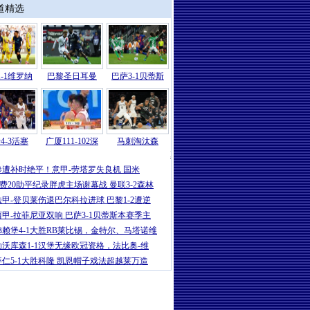
道精选
-1维罗纳
巴黎圣日耳曼
巴萨3-1贝蒂斯
4-3活塞
广厦111-102深
马刺淘汰森
NBA
|
米切尔26分坎宁安13分 骑士4-
惨遭补时绝平！意甲-劳塔罗失良机 国米
B费20助平纪录胖虎主场谢幕战 曼联3-2森林
法甲-登贝莱伤退巴尔科拉进球 巴黎1-2遭逆
西甲-拉菲尼亚双响 巴萨3-1贝蒂斯本赛季主
弗赖堡4-1大胜RB莱比锡，金特尔、马塔诺维
勒沃库森1-1汉堡无缘欧冠资格，法比奥-维
拜仁5-1大胜科隆 凯恩帽子戏法超越莱万造