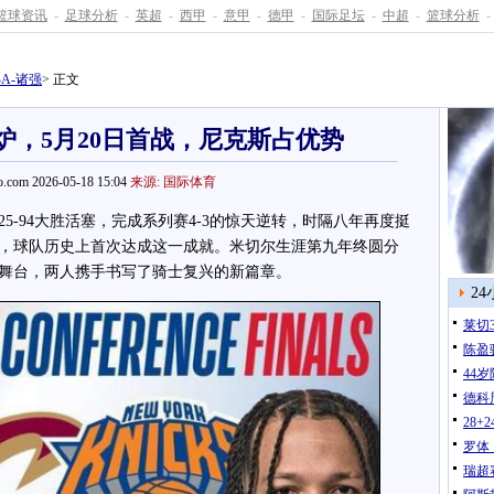
篮球资讯
-
足球分析
-
英超
-
西甲
-
意甲
-
德甲
-
国际足坛
-
中超
-
篮球分析
-
BA-诸强
> 正文
炉，5月20日首战，尼克斯占优势
.com 2026-05-18 15:04
来源: 国际体育
5-94大胜活塞，完成系列赛4-3的惊天逆转，时隔八年再度挺
，球队历史上首次达成这一成就。米切尔生涯第九年终圆分
舞台，两人携手书写了骑士复兴的新篇章。
2
莱切
陈盈
44
德科
28
罗体
瑞超