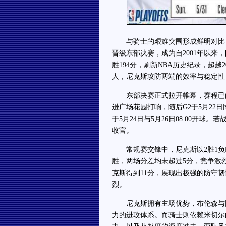
与骑士的艰难突围形成鲜明对比，尼
晋级东部决赛，成为自2001年以来
胜194分，刷新NBA历史纪录，超越
人，尼克斯攻防两端的效率与稳定性
东部决赛正式拉开帷幕，赛程已由NB
逊广场花园打响，随后G2于5月22
于5月24日与5月26日08:00开球
收官。
常规赛交锋中，尼克斯以2胜1负略占上
胜，两场分差均未超过5分，竞争激烈
克斯得到11分，展现出极强的防守
烈。
尼克斯拥有主场优势，布伦森与阿
力的进攻体系。而骑士则依赖米切尔