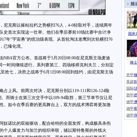
频
克斯以摧枯拉朽之势横扫76人，4-0轻取对手，连续两年
，队史首次实现这一壮举。他们在季后赛前10场比赛中合计净
国米1
2017年“宇宙勇”的统治级表现。从首轮淘汰老鹰到次轮横扫76
，已臻化境。
A官方公布。首战将于5月20日08:00在尼克斯主场麦迪
骑士
日同一时间继续进行。系列赛第三、四场移师克利夫兰，分别定
。若战至抢七，决胜之战将于6月1日08:00回到纽约，由尼克斯主场
意甲
|
英超
|
国际
|
风。前两次对决，尼克斯分别以119-111和126-124险
西甲
|
。而骑士在第三次交手中以109-94取胜，第三节单节仅让尼
德甲
|
韧性。如今在季后赛的更高舞台上，双方的战术博弈将更加激
德甲
|
德甲
|
奴诺比的双核驱动，配合哈特的全面发挥，构成极具杀伤
的个人爆发力与加兰的组织串联，辅以斯特鲁斯的外线火