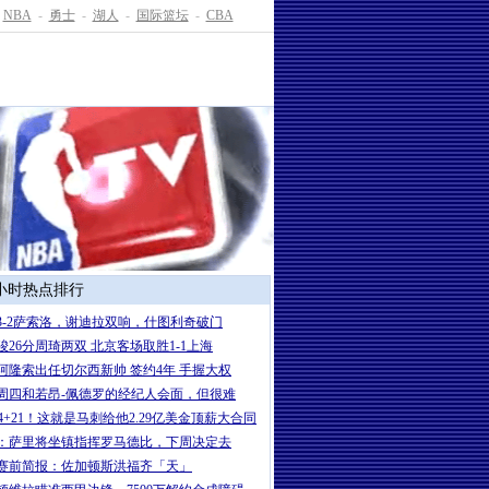
NBA
-
勇士
-
湖人
-
国际篮坛
-
CBA
4小时热点排行
3-2萨索洛，谢迪拉双响，什图利奇破门
骏26分周琦两双 北京客场取胜1-1上海
岁阿隆索出任切尔西新帅 签约4年 手握大权
周四和若昂-佩德罗的经纪人会面，但很难
+24+21！这就是马刺给他2.29亿美金顶薪大合同
：萨里将坐镇指挥罗马德比，下周决定去
赛前简报：佐加顿斯洪福齐「天」