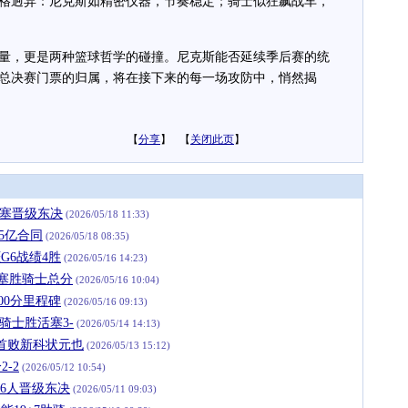
格迥异：尼克斯如精密仪器，节奏稳定；骑士似狂飙战车，
，更是两种篮球哲学的碰撞。尼克斯能否延续季后赛的统
总决赛门票的归属，将在接下来的每一场攻防中，悄然揭
【
分享
】 【
关闭此页
】
活塞晋级东决
(2026/05/18 11:33)
5亿合同
(2026/05/18 08:35)
G6战绩4胜
(2026/05/16 14:23)
活塞胜骑士总分
(2026/05/16 10:04)
00分里程碑
(2026/05/16 09:13)
9骑士胜活塞3-
(2026/05/14 14:13)
吞首败新科状元也
(2026/05/13 15:12)
-2
(2026/05/12 10:54)
扫76人晋级东决
(2026/05/11 09:03)