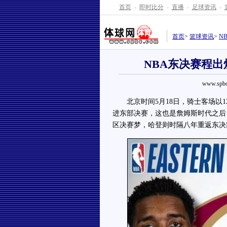
首页
-
即时比分
-
直播
-
足球资讯
-
首页
>
篮球资讯
>
N
NBA东决赛程出
www.spbo
北京时间5月18日，骑士客场以12
进东部决赛，这也是詹姆斯时代之后
区决赛梦，哈登则时隔八年重返东决