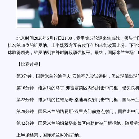
北京时间2026年5月17日21:00，意甲第37轮迎来焦点战，领
排名第19位的维罗纳。上半场双方互有攻守但均未能改写比分。下
球取得领先，维罗纳则在补时阶段顽强扳平。最终，国际米兰主场1-
【比赛过程】
第3分钟，国际米兰的迪乌夫·安迪率先尝试远射，但皮球偏出球
第16分钟，维罗纳的马丁·弗雷塞禁区内劲射击中门框，错失良
第22分钟，维罗纳的拉维尼奇·桑迪再次射门击中门框，国际米
第29分钟，国际米兰的路易斯·汉里克门前抢点射门，同样击中
第42分钟，国际米兰的姆希塔良禁区内劲射被门框拒绝，随后劳
上半场结束，国际米兰0-0维罗纳。