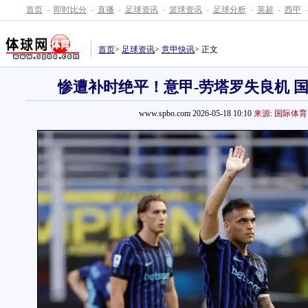
首页
-
即时比分
-
直播
-
足球资讯
-
篮球资讯
-
足球分析
-
英超
-
西甲
-
首页
>
足球资讯
>
意甲快讯
> 正文
惨遭补时绝平！意甲-劳塔罗失良机 国
www.spbo.com 2026-05-18 10:10
来源: 国际体育