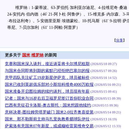
维罗纳：1-蒙蒂波、63-罗伯托·加利亚尔迪尼、4-拉维尼奇·桑迪（8
24-安托内·伯内德（46' 21-阿卜杜·阿鲁伊）、15-维克多·内尔森、3-马
·布拉达利奇）、5-安德里亚斯·埃德蒙松、10-托马斯（61' 9-拉明·萨
蒂尼、7-贝尔加利（61' 11-阿帕·阿普罗）
【
分享
】
更多关于
国米
维罗纳
的新闻
竞赛和国米深入谈判，接近谈妥将卡尔博尼租期
(2026/05/18 09:27)
与国米合同即将到期的索默已经拒绝巴塞尔的报
(2026/05/17 09:26)
意甲四队关注矿工19岁新星伊萨克，球员被标价
(2026/05/16 14:52)
国米已收到英超俱乐部对小斯坦科维奇4000万欧报
(2026/05/16 09:21)
国米准备开启图拉姆的续约谈判，球员现有年薪
(2026/05/15 09:41)
记者：国米与16岁右后卫福罗尼签订首份职业合同
(2026/05/15 09:39)
巴西有意征召卡洛斯-奥古斯托；国米想跟他续约
(2026/05/15 09:36)
意杯决赛-图拉姆劳塔罗破门 国米2-0拉齐奥喜提第
(2026/05/14 09:21)
国米、那不勒斯前主帅马扎里执教希腊球队伊拉
(2026/05/13 16:19)
萨索洛有意国米07年新星，或成穆哈雷莫维奇交易
(2026/05/12 15:33)