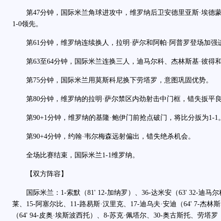
第47分钟，国际米兰角球进攻中，维罗纳后卫安德里亚斯·埃德
1-0领先。
第61分钟，维罗纳连续换人，拉明·萨尔和阿帕·阿普罗登场加强
第63至64分钟，国际米兰连换三人，迪马尔科、杰林斯基·彼得和
第75分钟，国际米兰用莫斯科尼换下劳塔罗，意图巩固优势。
第80分钟，维罗纳的拉明·萨尔禁区内劲射击中门框，错失扳平
第90+1分钟，维罗纳的基隆·鲍伊门前抢点破门，将比分扳为1-1
第90+4分钟，约翰·韦尔梅森远射偏出，错失绝杀机会。
全场比赛结束，国际米兰1-1维罗纳。
【双方阵容】
国际米兰：1-索默（81' 12-加纳罗）、36-达米安（63' 32-迪马
莱、15-阿塞尔比、11-路易斯·汉里克、17-迪乌夫·安迪（64' 7-杰林
（64' 94-皮奥·埃斯波西托）、8-苏克·佩塔尔、30-奥古斯托、劳塔罗（