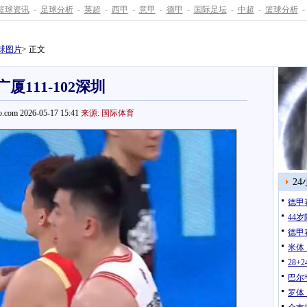
篮球资讯
-
足球分析
-
英超
-
西甲
-
意甲
-
德甲
-
国际足坛
-
中超
-
篮球分析
-
球图片
> 正文
广厦111-102深圳
.com 2026-05-17 15:41
来源: 国际体育
2
德甲
44
德甲
米体
28
巴尔
罗体