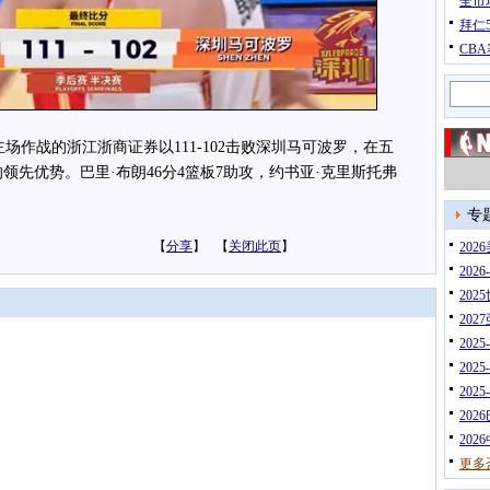
全市
拜仁
CB
场作战的浙江浙商证券以111-102击败深圳马可波罗，在五
领先优势。巴里·布朗46分4篮板7助攻，约书亚·克里斯托弗
专
【
分享
】 【
关闭此页
】
20
202
202
202
202
202
202
202
202
更多