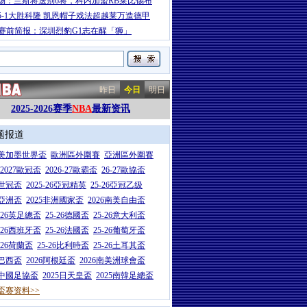
场：兰斯将送别6将，科内加盟RB莱比锡布
5-1大胜科隆 凯恩帽子戏法超越莱万造德甲
A赛前简报：深圳烈豹G1志在醒「狮」
昨日
今日
明日
2025-2026赛季
NBA
最新资讯
题报道
26美加墨世界盃
歐洲區外圍賽
亞洲區外圍賽
6-2027歐冠盃
2026-27歐霸盃
26-27歐協盃
5世冠盃
2025-26亞冠精英
25-26亞冠乙级
7亞洲盃
2025非洲國家盃
2026南美自由盃
5-26英足總盃
25-26德國盃
25-26意大利盃
5-26西班牙盃
25-26法國盃
25-26葡萄牙盃
5-26荷蘭盃
25-26比利時盃
25-26土耳其盃
6巴西盃
2026阿根廷盃
2026南美洲球會盃
6中國足協盃
2025日天皇盃
2025南韓足總盃
盃赛资料>>