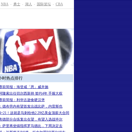
NBA
-
勇士
-
湖人
-
国际篮坛
-
CBA
4小时热点排行
赛前简报：海登咸「恩」威并施
岁阿隆索出任切尔西新帅 签约4年 手握大权
赛前简报：利华古逊食硬汉堡
：德布劳内有望首发出战比萨，内雷斯也
+24+21！这就是马刺给他2.29亿美金顶薪大合同
韦德部分合练复出在望，有望入选战毕尔
：萨里将坐镇指挥罗马德比，下周决定去