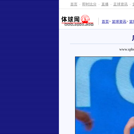
首页
-
即时比分
-
直播
-
足球资讯
-
首页
>
篮球资讯
>
篮
www.spbo