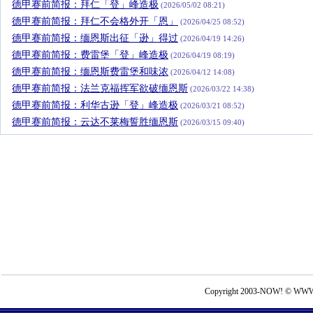
德甲赛前简报：拜仁「登」峰造极
(2026/05/02 08:21)
德甲赛前简报：拜仁不会格外开「恩」
(2026/04/25 08:52)
德甲赛前简报：缅恩斯出征「逊」得过
(2026/04/19 14:26)
德甲赛前简报：费雷堡「登」峰造极
(2026/04/19 08:19)
德甲赛前简报：缅恩斯费雷堡和味浓
(2026/04/12 14:08)
德甲赛前简报：法兰克福挥军欲破缅恩斯
(2026/03/22 14:38)
德甲赛前简报：利华古逊「登」峰造极
(2026/03/21 08:52)
德甲赛前简报：云达不莱梅誓胜缅恩斯
(2026/03/15 09:40)
Copyright 2003-NOW! © WWW