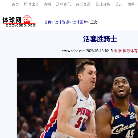
首页
-
即时比分
-
直播
-
足球资讯
-
篮球资讯
-
足球分析
-
英超
-
西甲
-
首页
>
篮球资讯
>
篮球图片
> 正文
活塞胜骑士
www.spbo.com 2026-05-16 10:15
来源: 国际体育