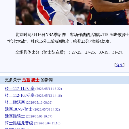
北京时间5月16日NBA季后赛，客场作战的活塞以115-94击败骑
“抢七大战”。杜伦15分11篮板0助攻，哈登23分7篮板4助攻。
全场具体比分（骑士队在后）：27-25、27-26、30-19、31-24。
【
分享
】
更多关于
活塞
骑士
的新闻
骑士117-113活塞
(2026/05/14 16:22)
骑士112-103活塞
(2026/05/12 14:16)
骑士胜活塞
(2026/05/10 08:09)
活塞107-97骑士
(2026/05/08 14:32)
活塞胜骑士
(2026/05/06 10:57)
骑士胜猛龙晋级
(2026/05/04 11:16)