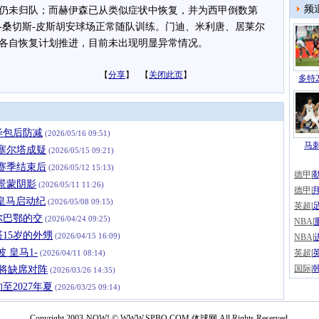
频
未归队；而赫伊森已从类似症状中恢复，并为西甲倒数第
-桑切斯-皮斯胡安球场正常随队训练。门迪、米利唐、居莱尔
各自恢复计划推进，目前未出现明显异常情况。
【
分享
】 【
关闭此页
】
多特2
毕包后防减
(2026/05/16 09:51)
马
塞尔塔成疑
(2026/05/15 09:21)
赛季结束后
(2026/05/12 15:13)
德甲
|
景蒙阴影
(2026/05/11 11:26)
德甲
|
皇马启动纪
(2026/05/08 09:15)
英超
|
尔巴鄂的交
(2026/04/24 09:25)
NBA
|
15岁的外甥
(2026/04/15 16:09)
NBA
|
 皇马1-
英超
|
(2026/04/11 08:14)
国际
|
将缺席对阵
(2026/03/26 14:35)
至2027年夏
(2026/03/25 09:14)
Copyright 2003-NOW! © WWW.SPBO.COM 体球网 All Rights Reserved.