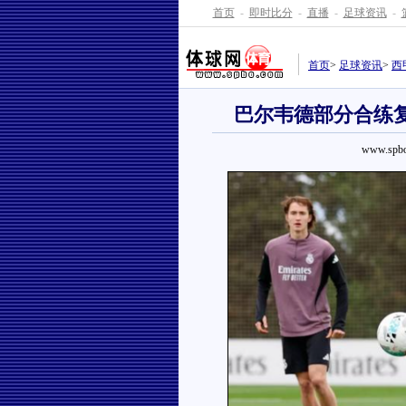
首页
-
即时比分
-
直播
-
足球资讯
-
首页
>
足球资讯
>
西
巴尔韦德部分合练
www.spbo