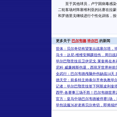
至于其他球员，卢宁因病毒感染仍
二轮客场对阵塞维利亚的比赛在拉蒙
和罗德里戈继续进行个性化训练，按
更多关于
巴尔韦德
毕尔巴
的新闻
世体：贝尔奇切有望复出战塞尔塔，
马卡：达尼-维维安脚踝扭伤，周日战
毕尔巴鄂竞技后卫伊尼戈·莱奎将在本
尼科·威廉姆斯伤退，西班牙世界杯前
全武行：巴尔韦德颅脑外伤缺战14天 
德天空：前多特主帅泰尔齐奇执教毕
记者：毕尔巴鄂竞技签下阿斯皮利奎塔
西甲-各赛事三场不胜！巴尔韦德世界波
官方：皇马中场巴尔韦德被停赛1场，
毕包说服36岁老将贝尔奇切，即将续约