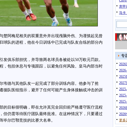
CB
意甲
马卡
楚阿梅尼相关的双重意外并出现颅脑外伤、为谨慎起见曾
归球队的进程，他在今日训练中已完成与队友合练的部分内
专
发俱乐部担忧，并导致两名球员各被处以50万欧元罚款。
20
程，包括休息与专项跟踪，以避免任何风险。皇马内部当时
202
202
202
韦德与其他队友一起完成了部分训练内容。他参与了抢
202
遵循队医组指示，避开了任何可能产生身体接触或冲击的训
202
202
的目标很明确，即在允许其完全回归前严格遵守医疗流程
202
，但仍需等待医疗团队最终批准。在这种情况下，只要通过
202
阵毕尔巴鄂竞技的比赛大名单。
更多