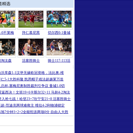
道精选
-0不莱梅
拜仁慕尼黑
切尔西0-1曼城
刺淘汰森
活塞胜骑士
骑士117-113活
德甲
|
弗赖堡4-1大胜RB莱比锡，金特
勒沃库森1-1汉堡无缘欧冠资格，法比奥-维
拜仁5-1大胜科隆 凯恩帽子戏法超越莱万造
足总杯-塞梅尼奥制胜裁判引争议 曼城1-0切
重返西决！文班19+6卡斯尔32+11 马刺4-2淘汰
进入抢七战！哈登23+7坎宁安21+8 活塞胜骑士
英超-范迪克两球难救主 维拉4-2利物浦锁定
韩旭7分钟3+2+2全能拒连两场0分 自由人大胜