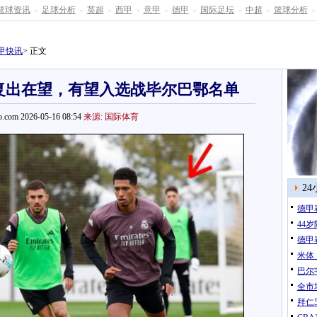
篮球资讯
-
足球分析
-
英超
-
西甲
-
意甲
-
德甲
-
国际足坛
-
中超
-
篮球分析
-
甲快讯
> 正文
复出在望，有望入选战毕尔巴鄂名单
.com 2026-05-16 08:54
来源: 国际体育
2
德甲
44
德甲
米体
巴尔
全市
拜仁