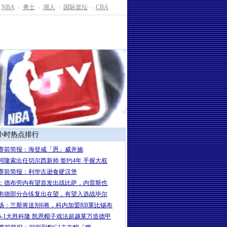
NBA
-
勇士
-
湖人
-
国际篮坛
-
CBA
4小时热点排行
赛前简报：海登咸「恩」威并施
岁阿隆索出任切尔西新帅 签约4年 手握大权
赛前简报：利华古逊食硬汉堡
：德布劳内有望首发出战比萨，内雷斯也
韦德部分合练复出在望，有望入选战毕尔
场：兰斯将送别6将，科内加盟RB莱比锡布
5-1大胜科隆 凯恩帽子戏法超越莱万造德甲