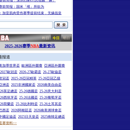
A赛前简报：深圳烈豹G1志在醒「狮」
赛前简报：国米「维」所欲为
：加亚肌肉受伤赛季提前结束，无缘战皇
昨日
今日
明日
2025-2026赛季
NBA
最新资讯
题报道
26美加墨世界盃
歐洲區外圍賽
亞洲區外圍賽
6-2027歐冠盃
2026-27歐霸盃
26-27歐協盃
5世冠盃
2025-26亞冠精英
25-26亞冠乙级
7亞洲盃
2025非洲國家盃
2026南美自由盃
5-26英足總盃
25-26德國盃
25-26意大利盃
5-26西班牙盃
25-26法國盃
25-26葡萄牙盃
5-26荷蘭盃
25-26比利時盃
25-26土耳其盃
6巴西盃
2026阿根廷盃
2026南美洲球會盃
6中國足協盃
2025日天皇盃
2025南韓足總盃
盃赛资料>>